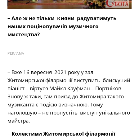
– Але ж не тільки кияни радуватимуть
наших поціновувачів музичного
мистецтва?
РЕКЛАМА
– Вже 16 вересня 2021 року у залі
Житомирської філармонії виступить блискучий
піаніст – віртуоз Майкл Кауфман – Портніков.
Знову ж таки, сам приїзд до Житомира такого
музиканта є подією визначною. Тому
наголошую – не пропустіть виступ унікального
майстра.
– Колективи Житомирської філармонії