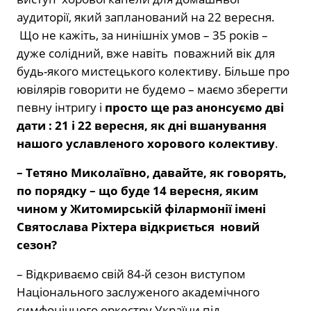
аудиторії, який запланований на 22 вересня.
Що не кажіть, за нинішніх умов – 35 років –
дуже солідний, вже навіть поважний вік для
будь-якого мистецького колективу. Більше про
ювілярів говорити не будемо – маємо зберегти
певну інтригу і
просто ще раз анонсуємо дві
дати : 21 і 22 вересня, як дні вшанування
нашого уславленого хорового колективу
.
– Тетяно Миколаївно, давайте, як говорять,
по порядку – що буде 14 вересня, яким
чином у Житомирській філармонії імені
Святослава Ріхтера відкриється новий
сезон?
– Відкриваємо свій 84-й сезон виступом
Національного заслуженого академічного
симфонічного оркестру України під