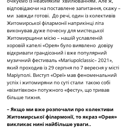
очікуємо із неабияким хвилюванням. Але ж,
відповідаючи на поставлене запитання, скажу –
ми завжди готові. До речі, один із колективів
Житомирської філармонії наприкінці літа
виконував дуже почесну для мистецької
Житомирщини місію – нашій уславленій
хоровій капелі «Орея» було виявлено довіру
відкривати грандіозний і вже популярний
музичний фестиваль «Mariupolclassic– 2021»,
який проходив із 29 серпня по 7 вересня у місті
Маріуполі. Виступ «Ореї» мав феноменальний
успіх і житомиряни по суті стали такою собі
«візитівкою» потужного «фесту», що тривав
більше тижня.
– Якщо ми вже розпочали про колективи
Житомирської філармонії, то якраз «Орея»
викликає нині найбільше уваги..