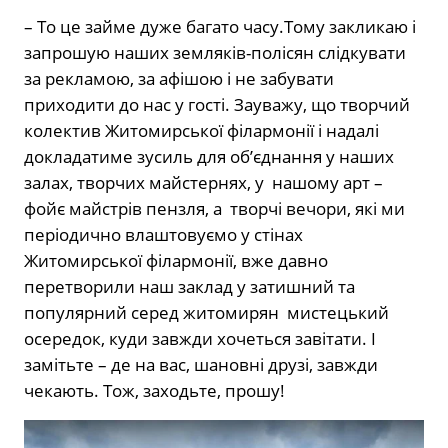
– То це займе дуже багато часу.Тому закликаю і
запрошую наших земляків-полісян слідкувати
за рекламою, за афішою і не забувати
приходити до нас у гості. Зауважу, що творчий
колектив Житомирської філармонії і надалі
докладатиме зусиль для об’єднання у наших
залах, творчих майстернях, у нашому арт –
фойє майстрів пензля, а творчі вечори, які ми
періодично влаштовуємо у стінах
Житомирської філармонії, вже давно
перетворили наш заклад у затишний та
популярний серед житомирян мистецький
осередок, куди завжди хочеться завітати. І
замітьте – де на вас, шановні друзі, завжди
чекають. Тож, заходьте, прошу!