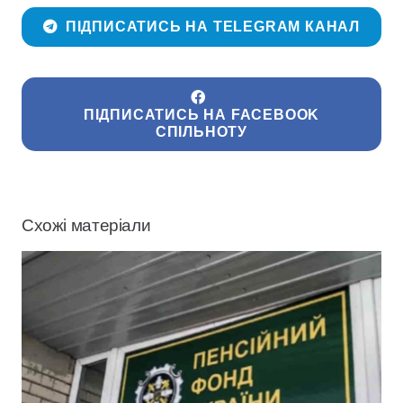
ПІДПИСАТИСЬ НА TELEGRAM КАНАЛ
ПІДПИСАТИСЬ НА FACEBOOK
СПІЛЬНОТУ
Схожі матеріали