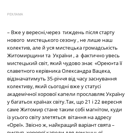
РЕКЛАМА
– Вже у вересні,через тиждень після старту
нового мистецького сезону , не лише наш
колектив, але й уся мистецька громадськість
Житомирщини та України , а фактично увесь
мистецький світ, який чудово знає «Орею»та її
славетного керівника Олександра Вацека,
відзначатимуть 35-річчя від часу заснування
колективу, який сьогодні вже у статусі
академічної хорової капели прославляє Україну
у багатьох країнах світу.Так, що 21 і 22 вересня
саме Житомир стане таким собі магнітом, куди
із усього світу злетяться вітання на адресу
«Ореї». Звісно ж, найкращий варіант свята –
виступ хорової капели для домашньої