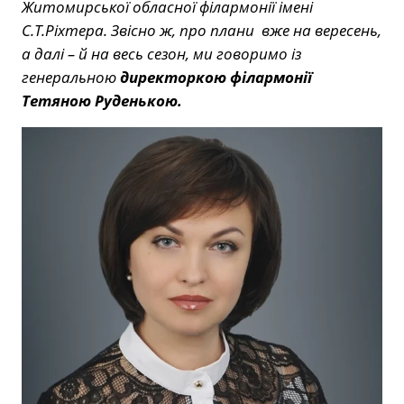
Житомирської обласної філармонії імені
С.Т.Ріхтера. Звісно ж, про плани вже на вересень,
а далі – й на весь сезон, ми говоримо із
генеральною
директоркою філармонії
Тетяною Руденькою.