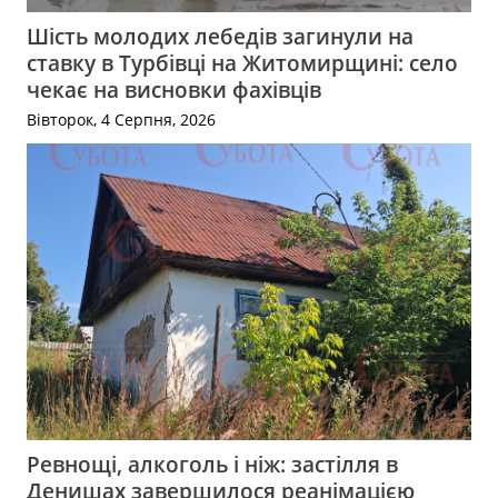
Шість молодих лебедів загинули на
ставку в Турбівці на Житомирщині: село
чекає на висновки фахівців
Вівторок, 4 Серпня, 2026
Ревнощі, алкоголь і ніж: застілля в
Денишах завершилося реанімацією