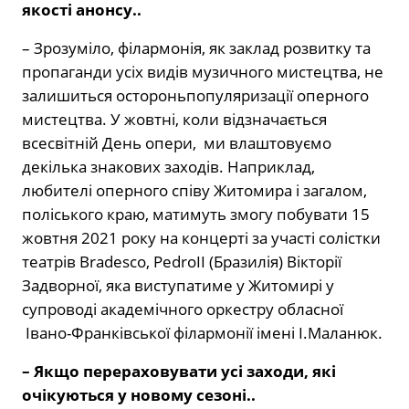
якості анонсу..
– Зрозуміло, філармонія, як заклад розвитку та
пропаганди усіх видів музичного мистецтва, не
залишиться остороньпопуляризації оперного
мистецтва. У жовтні, коли відзначається
всесвітній День опери, ми влаштовуємо
декілька знакових заходів. Наприклад,
любителі оперного співу Житомира і загалом,
поліського краю, матимуть змогу побувати 15
жовтня 2021 року на концерті за участі солістки
театрів Bradesco, PedroII (Бразилія) Вікторії
Задворної, яка виступатиме у Житомирі у
супроводі академічного оркестру обласної
Івано-Франківської філармонії імені І.Маланюк.
– Якщо перераховувати усі заходи, які
очікуються у новому сезоні..