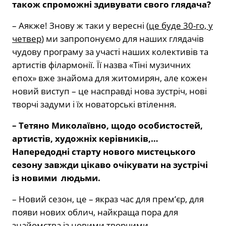
також спроможні здивувати свого глядача?
– Аякже! Знову ж таки у вересні (
це буде 30-го, у
четвер
) ми запропонуємо для наших глядачів
чудову програму за участі наших колективів та
артистів філармонії. Її назва «Тіні музичних
епох» вже знайома для житомирян, але кожен
новий виступ – це насправді нова зустріч, нові
творчі задуми і їх новаторські втілення.
– Тетяно Миколаївно, щодо особистостей,
артистів, художніх керівників,…
Напередодні старту нового мистецького
сезону завжди цікаво очікувати на зустрічі
із новими людьми.
– Новий сезон, це – якраз час для прем’єр, для
появи нових облич, найкраща пора для
знайомства із новими творчими