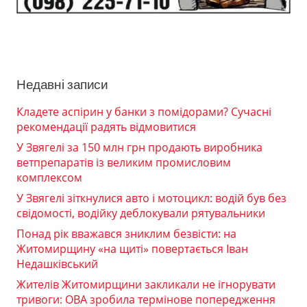
Недавні записи
Кладете аспірин у банки з помідорами? Сучасні
рекомендації радять відмовитися
У Звягелі за 150 млн грн продають виробника
ветпрепаратів із великим промисловим
комплексом
У Звягелі зіткнулися авто і мотоцикл: водій був без
свідомості, водійку деблокували рятувальники
Понад рік вважався зниклим безвісти: на
Житомирщину «на щиті» повертається Іван
Недашківський
Жителів Житомирщини закликали не ігнорувати
тривоги: ОВА зробила термінове попередження