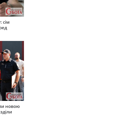
: сім
ред
ли новою
зділи