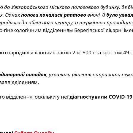
 до Ужгородського міського пологового будинку, де б
х. Однак
пологи почалися раптово
вночі, й
було ухва
роділлю до обласного центру, а терміново проводит
гінекологічним відділенням Берегівської лікарні іме
ого народився хлопчик вагою 2 кг 500 г та зростом 49 с
динарний випадок
, ухвалили рішення направити немо
заввідділенням.
о відділення, оскільки у неї
діагностували COVID-19
аналі
Субота Онлайн