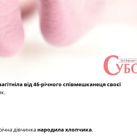
вагітніла від 46-річного співмешканеця своєї
ик.
-річна дівчинка
народила хлопчика
.