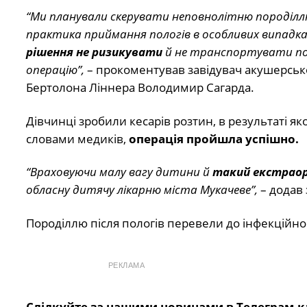
“Ми планували скерувати неповнолітню породіллю
практика приймання пологів в особливих випадка
рішення не ризикувати
й не транспортувати по
операцію”,
– прокоментував завідувач акушерсько-
Бертолона Ліннера Володимир Сагарда.
Дівчинці зробили кесарів розтин, в результаті як
словами медиків,
операція пройшла успішно.
“Враховуючи малу вагу дитини й
такий екстраор
обласну дитячу лікарню міста Мукачеве”,
– додав 
Породіллю після пологів перевели до інфекційног
РЕКЛАМА
Слідкуйте за нашими новинами в Телеграм-к