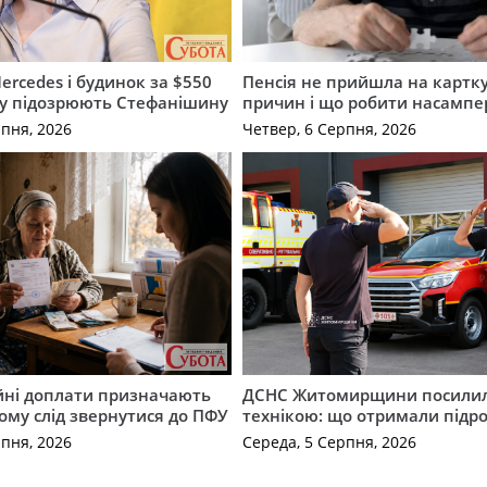
ercedes і будинок за $550
Пенсія не прийшла на картку
му підозрюють Стефанішину
причин і що робити насампе
рпня, 2026
Четвер, 6 Серпня, 2026
ійні доплати призначають
ДСНС Житомирщини посили
кому слід звернутися до ПФУ
технікою: що отримали підро
рпня, 2026
Середа, 5 Серпня, 2026