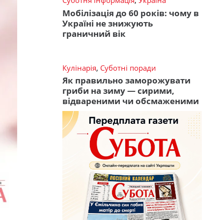
Суботня інформація
,
Україна
Мобілізація до 60 років: чому в
Україні не знижують
граничний вік
Кулінарія
,
Суботні поради
Як правильно заморожувати
гриби на зиму — сирими,
відвареними чи обсмаженими