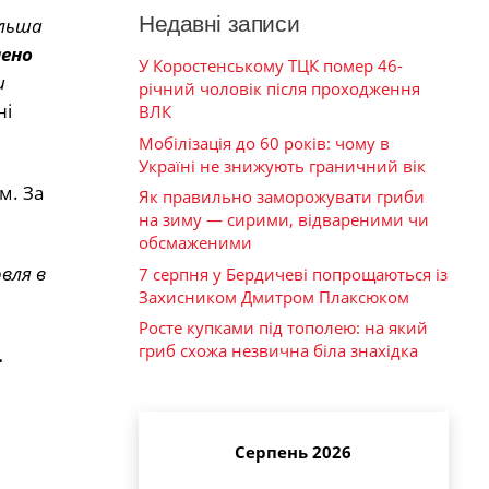
Недавні записи
ільша
лено
У Коростенському ТЦК помер 46-
и
річний чоловік після проходження
ні
ВЛК
Мобілізація до 60 років: чому в
Україні не знижують граничний вік
м. За
Як правильно заморожувати гриби
на зиму — сирими, відвареними чи
обсмаженими
вля в
7 серпня у Бердичеві попрощаються із
Захисником Дмитром Плаксюком
Росте купками під тополею: на який
гриб схожа незвична біла знахідка
.
Серпень 2026