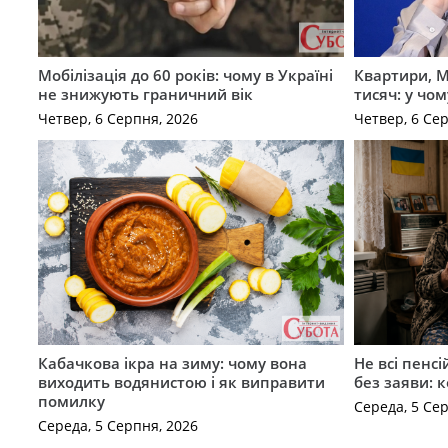
Мобілізація до 60 років: чому в Україні
Квартири, M
не знижують граничний вік
тисяч: у чо
Четвер, 6 Серпня, 2026
Четвер, 6 Се
Кабачкова ікра на зиму: чому вона
Не всі пенс
виходить водянистою і як виправити
без заяви: 
помилку
Середа, 5 Се
Середа, 5 Серпня, 2026