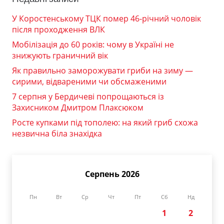
У Коростенському ТЦК помер 46-річний чоловік
після проходження ВЛК
Мобілізація до 60 років: чому в Україні не
знижують граничний вік
Як правильно заморожувати гриби на зиму —
сирими, відвареними чи обсмаженими
7 серпня у Бердичеві попрощаються із
Захисником Дмитром Плаксюком
Росте купками під тополею: на який гриб схожа
незвична біла знахідка
Серпень 2026
Пн
Вт
Ср
Чт
Пт
Сб
Нд
1
2