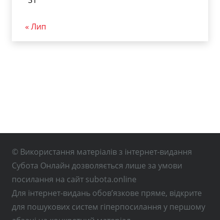
« Лип
© Використання матеріалів з інтернет-видання
Субота Онлайн дозволяється лише за умови
посилання на сайт subota.online
Для інтернет-видань обов’язкове пряме, відкрите
для пошукових систем гіперпосилання у першому