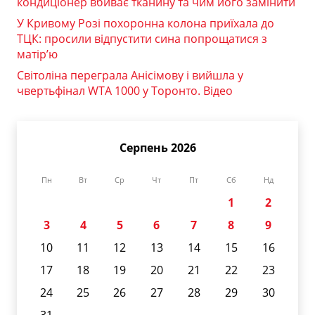
кондиціонер вбиває тканину та чим його замінити
У Кривому Розі похоронна колона приїхала до
ТЦК: просили відпустити сина попрощатися з
матір’ю
Світоліна переграла Анісімову і вийшла у
чвертьфінал WTA 1000 у Торонто. Відео
Серпень 2026
Пн
Вт
Ср
Чт
Пт
Сб
Нд
1
2
3
4
5
6
7
8
9
10
11
12
13
14
15
16
17
18
19
20
21
22
23
24
25
26
27
28
29
30
31