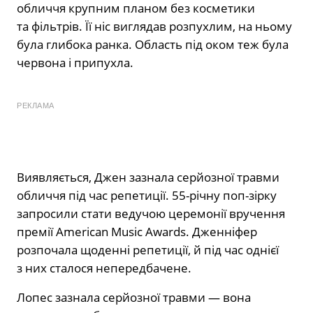
обличчя крупним планом без косметики
та фільтрів. Її ніс виглядав розпухлим, на ньому
була глибока ранка. Область під оком теж була
червона і припухла.
РЕКЛАМА
Виявляється, Джен зазнала серйозної травми
обличчя під час репетиції. 55-річну поп-зірку
запросили стати ведучою церемонії вручення
премії American Music Awards. Дженніфер
розпочала щоденні репетиції, й під час однієї
з них сталося непередбачене.
Лопес зазнала серйозної травми — вона