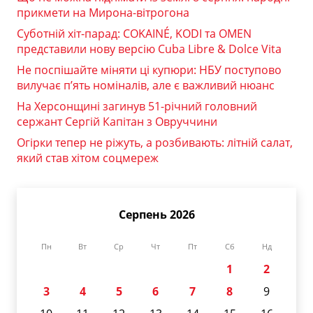
прикмети на Мирона-вітрогона
Суботній хіт-парад: COKAINÉ, KODI та OMEN
представили нову версію Cuba Libre & Dolce Vita
Не поспішайте міняти ці купюри: НБУ поступово
вилучає п’ять номіналів, але є важливий нюанс
На Херсонщині загинув 51-річний головний
сержант Сергій Капітан з Овруччини
Огірки тепер не ріжуть, а розбивають: літній салат,
який став хітом соцмереж
Серпень 2026
Пн
Вт
Ср
Чт
Пт
Сб
Нд
1
2
3
4
5
6
7
8
9