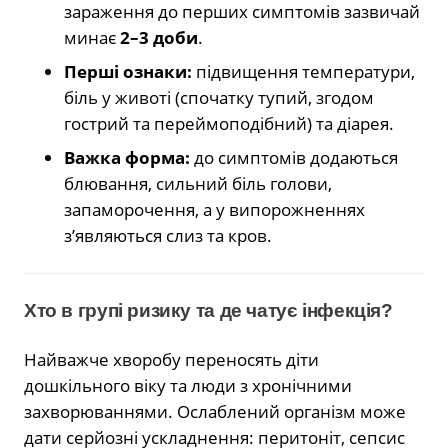
зараження до перших симптомів зазвичай
минає
2–3 доби
.
Перші ознаки:
підвищення температури,
біль у животі (спочатку тупий, згодом
гострий та переймоподібний) та діарея.
Важка форма:
до симптомів додаються
блювання, сильний біль голови,
запаморочення, а у випорожненнях
з’являються слиз та кров.
Хто в групі ризику та де чатує інфекція?
Найважче хворобу переносять діти
дошкільного віку та люди з хронічними
захворюваннями. Ослаблений організм може
дати серйозні ускладнення: перитоніт, сепсис