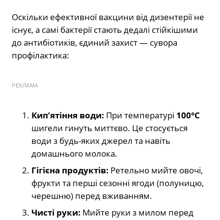
Оскільки ефективної вакцини від дизентерії не
існує, а самі бактерії стають дедалі стійкішими
до антибіотиків, єдиний захист — сувора
профілактика:
РЕКЛАМА
Кип’ятіння води:
При температурі
100°C
шигели гинуть миттєво. Це стосується
води з будь-яких джерел та навіть
домашнього молока.
Гігієна продуктів:
Ретельно мийте овочі,
фрукти та перші сезонні ягоди (полуницю,
черешню) перед вживанням.
Чисті руки:
Мийте руки з милом перед