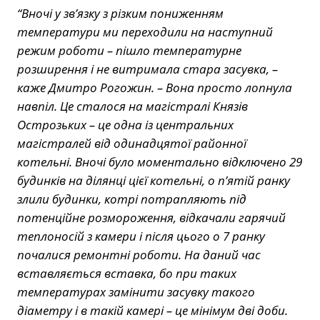
“Вночі у зв’язку з різким пониженням
температури ми переходили на наступний
режим роботи – пішло температурне
розширення і не витримала стара засувка, –
каже Дмитро Рогожин. – Вона просто лопнула
навпіл. Це сталося на магістралі Князів
Острозьких – це одна із центральних
магістралей від одинадцятої районної
котельні. Вночі було моментально відключено 29
будинків на ділянці цієї котельні, о п’ятій ранку
злили будинки, котрі потрапляють під
потенційне розмороження, відкачали гарячий
теплоносій з камери і після цього о 7 ранку
почалися ремонтні роботи. На даний час
вставляється вставка, бо при таких
температурах замінити засувку такого
діаметру і в такій камері – це мінімум дві доби.