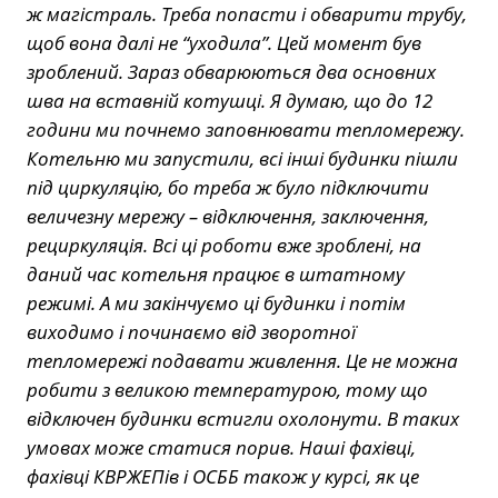
ж магістраль. Треба попасти і обварити трубу,
щоб вона далі не “уходила”. Цей момент був
зроблений. Зараз обварюються два основних
шва на вставній котушці. Я думаю, що до 12
години ми почнемо заповнювати тепломережу.
Котельню ми запустили, всі інші будинки пішли
під циркуляцію, бо треба ж було підключити
величезну мережу – відключення, заключення,
рециркуляція. Всі ці роботи вже зроблені, на
даний час котельня працює в штатному
режимі. А ми закінчуємо ці будинки і потім
виходимо і починаємо від зворотної
тепломережі подавати живлення. Це не можна
робити з великою температурою, тому що
відключен будинки встигли охолонути. В таких
умовах може статися порив. Наші фахівці,
фахівці КВРЖЕПів і ОСББ також у курсі, як це