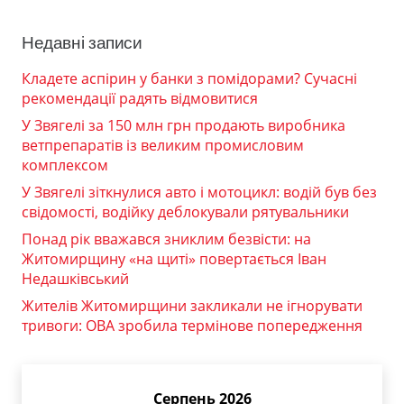
Недавні записи
Кладете аспірин у банки з помідорами? Сучасні
рекомендації радять відмовитися
У Звягелі за 150 млн грн продають виробника
ветпрепаратів із великим промисловим
комплексом
У Звягелі зіткнулися авто і мотоцикл: водій був без
свідомості, водійку деблокували рятувальники
Понад рік вважався зниклим безвісти: на
Житомирщину «на щиті» повертається Іван
Недашківський
Жителів Житомирщини закликали не ігнорувати
тривоги: ОВА зробила термінове попередження
Серпень 2026