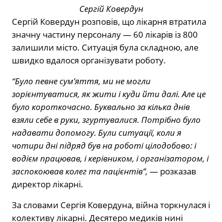
Сергій Ковердун
Сергій Ковердун розповів, що лікарня втратила
значну частину персоналу — 60 лікарів із 800
залишили місто. Ситуація була складною, але
швидко вдалося організувати роботу.
“Було певне сум’яття, ми не могли
зорієнтуватися, як жити і куди йти далі. Але це
було короткочасно. Буквально за кілька днів
взяли себе в руки, згуртувалися. Потрібно було
надавати допомогу. Були ситуації, коли я
чотири дні підряд був на роботі цілодобово: і
водієм працював, і керівником, і організатором, і
заспокоював колег та пацієнтів”,
— розказав
директор лікарні.
За словами Сергія Ковердуна, війна торкнулася і
колективу лікарні. Десятеро медиків нині