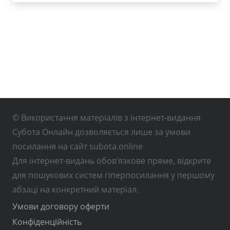
© Використання матеріалів з інтернет-видання
Субота Онлайн дозволяється лише за умови
посилання на сайт subota.online
Для інтернет-видань обов’язкове пряме, відкрите
для пошукових систем гіперпосилання у першому
абзаці на конкретний матеріал.
Умови договору оферти
Конфіденційність