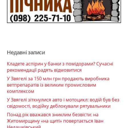
Недавні записи
Кладете аспірин у банки з помідорами? Сучасні
рекомендації радять відмовитися
У Звягелі за 150 млн грн продають виробника
ветпрепаратів із великим промисловим
комплексом
У Звягелі зіткнулися авто і мотоцикл: водій був без
свідомості, водійку деблокували рятувальники
Понад рік вважався зниклим безвісти: на
Житомирщину «на щиті» повертається Іван
Недашківський