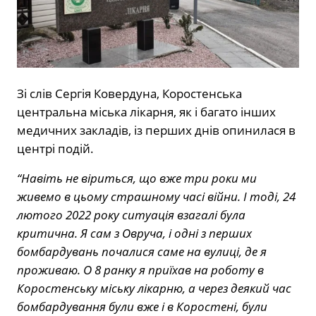
Зі слів Сергія Ковердуна, Коростенська
центральна міська лікарня, як і багато інших
медичних закладів, із перших днів опинилася в
центрі подій.
“Навіть не віриться, що вже три роки ми
живемо в цьому страшному часі війни. І тоді, 24
лютого 2022 року ситуація взагалі була
критична. Я сам з Овруча, і одні з перших
бомбардувань почалися саме на вулиці, де я
проживаю. О 8 ранку я приїхав на роботу в
Коростенську міську лікарню, а через деякий час
бомбардування були вже і в Коростені, були