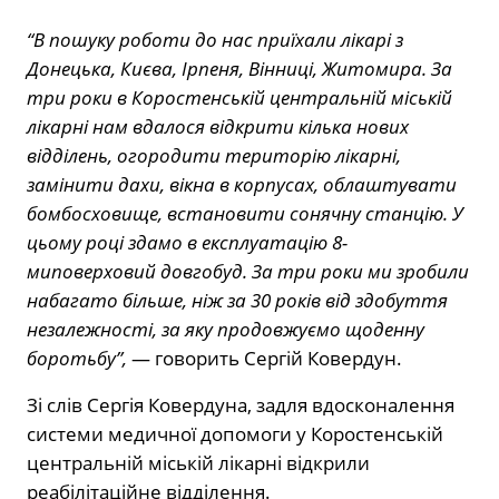
“В пошуку роботи до нас приїхали лікарі з
Донецька, Києва, Ірпеня, Вінниці, Житомира. За
три роки в Коростенській центральній міській
лікарні нам вдалося відкрити кілька нових
відділень, огородити територію лікарні,
замінити дахи, вікна в корпусах, облаштувати
бомбосховище, встановити сонячну станцію. У
цьому році здамо в експлуатацію 8-
миповерховий довгобуд. За три роки ми зробили
набагато більше, ніж за 30 років від здобуття
незалежності, за яку продовжуємо щоденну
боротьбу”,
— говорить Сергій Ковердун.
Зі слів Сергія Ковердуна, задля вдосконалення
системи медичної допомоги у Коростенській
центральній міській лікарні відкрили
реабілітаційне відділення.