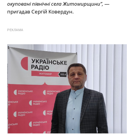
окуповані північні села Житомирщини”,
—
пригадав Сергій Ковердун.
РЕКЛАМА