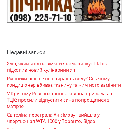
Недавні записи
Хліб, який можна зім’яти як хмаринку: TikTok
підхопив новий кулінарний хіт
Рушники більше не вбирають воду? Ось чому
кондиціонер вбиває тканину та чим його замінити
У Кривому Розі похоронна колона приїхала до
ТЦК: просили відпустити сина попрощатися з
матір’ю
Світоліна переграла Анісімову і вийшла у
чвертьфінал WTA 1000 у Торонто. Відео