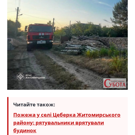
Читайте також:
Пожежа у селі Цеберка Житомирського
району: рятувальники врятували
будинок