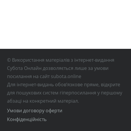
© Використання матеріалів з інтернет-видання
Субота Онлайн дозволяється лише за умови
посилання на сайт subota.online
Для інтернет-видань обов’язкове пряме, відкрите
для пошукових систем гіперпосилання у першому
абзаці на конкретний матеріал.
Умови договору оферти
Конфіденційність