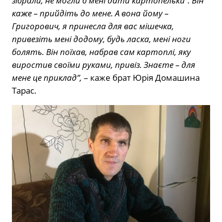
зібрали, не могли б мені дати картопельки”. Він
каже – прийдіть до мене. А вона йому –
Григорович, я принесла для вас мішечка,
привезіть мені додому, будь ласка, мені ноги
болять. Він поїхав, набрав сам картоплі, яку
виростив своїми руками, привіз. Знаєте – для
мене це приклад”,
– каже брат Юрія Домашина
Тарас.