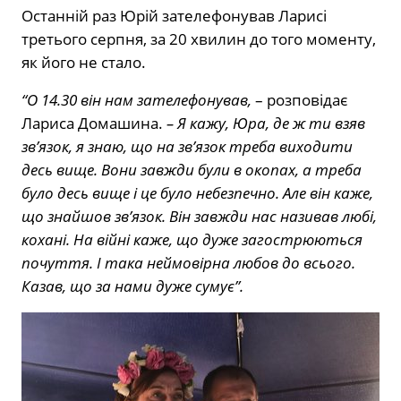
Останній раз Юрій зателефонував Ларисі
третього серпня, за 20 хвилин до того моменту,
як його не стало.
“О 14.30 він нам зателефонував,
– розповідає
Лариса Домашина.
– Я кажу, Юра, де ж ти взяв
зв’язок, я знаю, що на зв’язок треба виходити
десь вище. Вони завжди були в окопах, а треба
було десь вище і це було небезпечно. Але він каже,
що знайшов зв’язок. Він завжди нас називав любі,
кохані. На війні каже, що дуже загострюються
почуття. І така неймовірна любов до всього.
Казав, що за нами дуже сумує”.