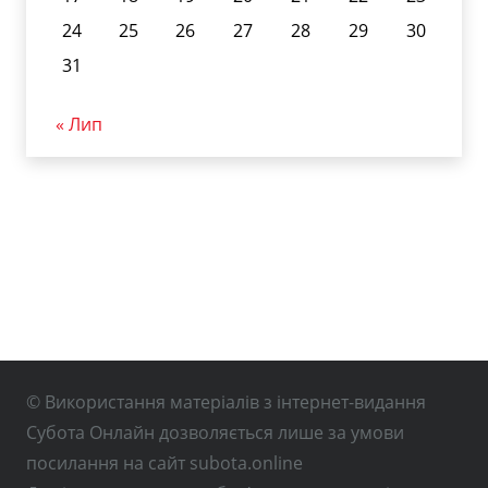
24
25
26
27
28
29
30
31
« Лип
© Використання матеріалів з інтернет-видання
Субота Онлайн дозволяється лише за умови
посилання на сайт subota.online