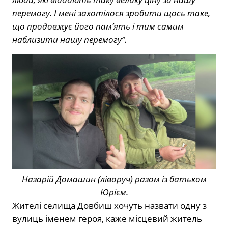
перемогу. І мені захотілося зробити щось таке,
що продовжує його пам’ять і тим самим
наблизити нашу перемогу”.
Назарій Домашин (ліворуч) разом із батьком
Юрієм.
Жителі селища Довбиш хочуть назвати одну з
вулиць іменем героя, каже місцевий житель