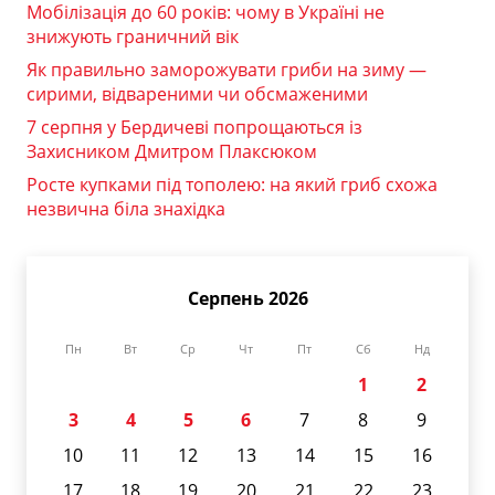
Мобілізація до 60 років: чому в Україні не
знижують граничний вік
Як правильно заморожувати гриби на зиму —
сирими, відвареними чи обсмаженими
7 серпня у Бердичеві попрощаються із
Захисником Дмитром Плаксюком
Росте купками під тополею: на який гриб схожа
незвична біла знахідка
Серпень 2026
Пн
Вт
Ср
Чт
Пт
Сб
Нд
1
2
3
4
5
6
7
8
9
10
11
12
13
14
15
16
17
18
19
20
21
22
23