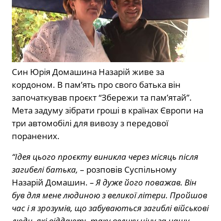
Син Юрія Домашина Назарій живе за
кордоном. В пам’ять про свого батька він
започаткував проєкт “Збережи та пам’ятай”.
Мета задуму зібрати гроші в країнах Європи на
три автомобілі для вивозу з передової
поранених.
“Ідея цього проєкту виникла через місяць після
загибелі батька,
– розповів Суспільному
Назарій Домашин.
– Я дуже його поважав. Він
був для мене людиною з великої літери. Пройшов
час і я зрозумів, що забуваються загиблі військові
люди, які віддають таку велику ціну за нашу