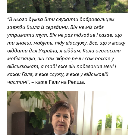
“В нього думка йти служити добровольцем
завжди йшла із середини. Він не міг себе
утримати тут. Він не раз підходив і казав, що
ти знаєш, мабуть, піду відслужу. Все, що я можу
віддати для України, я віддам. Коли оголосили
мобілізацію, він сам зібрав речі і сам поїхав у
військкомат, а тоді вже він подзвонив мені і
каже: Галя, я вже служу, я вже у військовій
частині”,
– каже Галина Рекша.