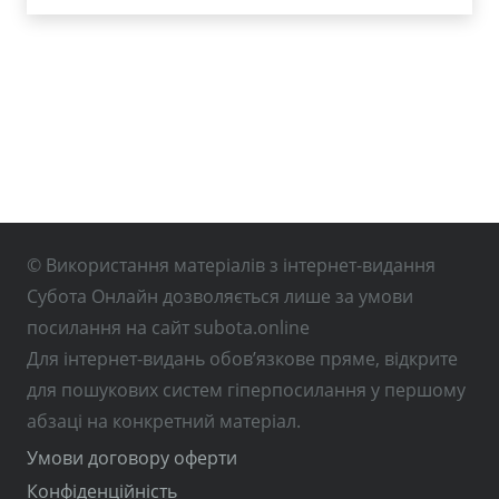
© Використання матеріалів з інтернет-видання
Субота Онлайн дозволяється лише за умови
посилання на сайт subota.online
Для інтернет-видань обов’язкове пряме, відкрите
для пошукових систем гіперпосилання у першому
абзаці на конкретний матеріал.
Умови договору оферти
Конфіденційність