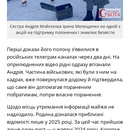
Сестра Андрія Мойсєєнка Ірина Мелещенко на одній з
акцій на підтримку полонених і зниклих безвісти
Перші докази його полону з’явилися в
російських телеграм-каналах через два дні. На
оприлюднених відео рідні одразу впізнали
Андрія. Частина військових, які були з ним на
кадрах, вже повернулася додому й підтвердила,
що саме він допомагав пораненим
побратимам, попри власне поранення.
Щодо місць утримання інформації майже не
надходило. Родина дізналася приблизні
відомості лише у 2025 році. За цей час прийшов
лише один лист — у жовтні 2024 року. Коротке