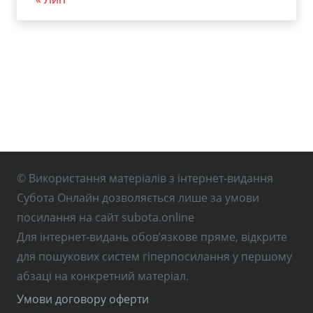
© Використання матеріалів з інтернет-видання
Субота Онлайн дозволяється лише за умови
посилання на сайт subota.online
Для інтернет-видань обов’язкове пряме, відкрите
для пошукових систем гіперпосилання у першому
абзаці на конкретний матеріал.
Умови договору оферти