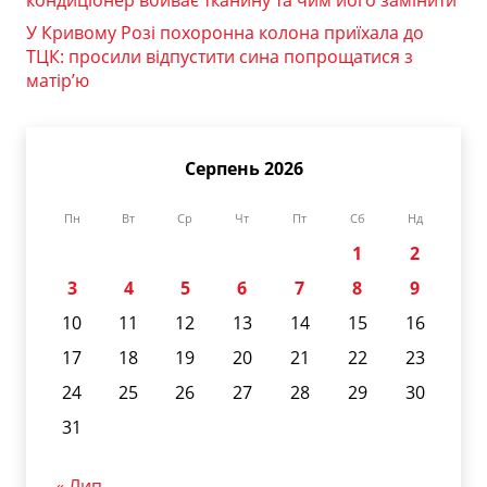
кондиціонер вбиває тканину та чим його замінити
У Кривому Розі похоронна колона приїхала до
ТЦК: просили відпустити сина попрощатися з
матір’ю
Серпень 2026
Пн
Вт
Ср
Чт
Пт
Сб
Нд
1
2
3
4
5
6
7
8
9
10
11
12
13
14
15
16
17
18
19
20
21
22
23
24
25
26
27
28
29
30
31
« Лип