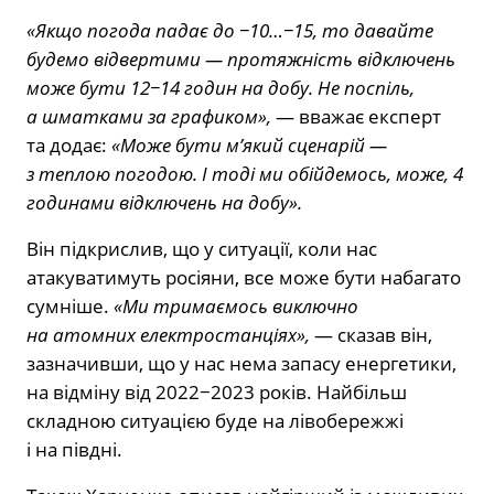
«Якщо погода падає до −10…−15, то давайте
будемо відвертими — протяжність відключень
може бути 12−14 годин на добу. Не поспіль,
а шматками за графиком»,
— вважає експерт
та додає:
«Може бути м’який сценарій —
з теплою погодою. І тоді ми обійдемось, може, 4
годинами відключень на добу».
Він підкрислив, що у ситуації, коли нас
атакуватимуть росіяни, все може бути набагато
сумніше.
«Ми тримаємось виключно
на атомних електростанціях»,
— сказав він,
зазначивши, що у нас нема запасу енергетики,
на відміну від 2022−2023 років. Найбільш
складною ситуацією буде на лівобережжі
і на півдні.