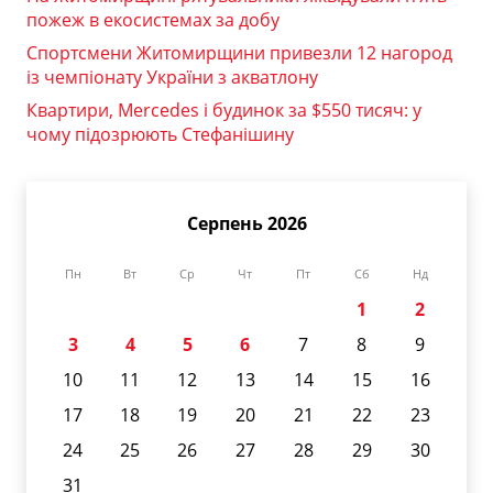
пожеж в екосистемах за добу
Спортсмени Житомирщини привезли 12 нагород
із чемпіонату України з акватлону
Квартири, Mercedes і будинок за $550 тисяч: у
чому підозрюють Стефанішину
Серпень 2026
Пн
Вт
Ср
Чт
Пт
Сб
Нд
1
2
3
4
5
6
7
8
9
10
11
12
13
14
15
16
17
18
19
20
21
22
23
24
25
26
27
28
29
30
31