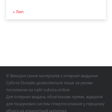
« Лип
© Використання матеріалів з інтернет-видання
Субота Онлайн дозволяється лише за умови
посилання на сайт subota.online
Для інтернет-видань обов’язкове пряме, відкрите
для пошукових систем гіперпосилання у першому
абзаці на конкретний матеріал.