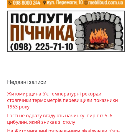
Недавні записи
Житомирщина б’є температурні рекорди:
стовпчики термометрів перевищили показники
1963 року
Гості не одразу вгадують начинку: пиріг із 5–6
цибулин, який зникає зі столу
На Житомирщині рятувальники ліквідували п’ять