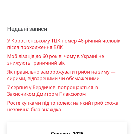
Недавні записи
У Коростенському ТЦК помер 46-річний чоловік
після проходження ВЛК
Мобілізація до 60 років: чому в Україні не
знижують граничний вік
Як правильно заморожувати гриби на зиму —
сирими, відвареними чи обсмаженими
7 серпня у Бердичеві попрощаються із
Захисником Дмитром Плаксюком
Росте купками під тополею: на який гриб схожа
незвична біла знахідка
Серпень 2026