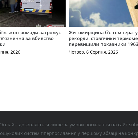
ївської громади загрожує
Житомирщина б’є температу
 ув’язнення за вбивство
рекорди: стовпчики термоме
ки
перевищили показники 1963
рпня, 2026
Четвер, 6 Серпня, 2026
Онлайн дозволяється лише за умови посилання на сайт subo
пошукових систем гіперпосилання у першому абзаці на конк