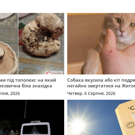
ми під тополею: на який
Собака вкусила або кіт подр
незвична біла знахідка
негайно звертатися на Жит
рпня, 2026
Четвер, 6 Серпня, 2026