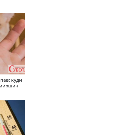
япав: куди
омирщині