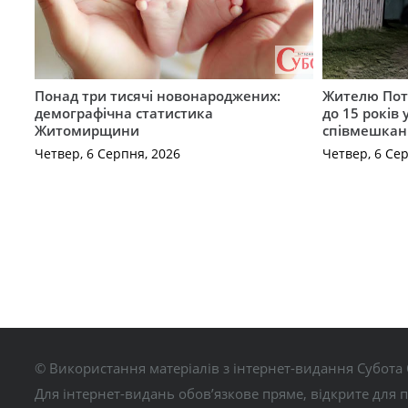
Понад три тисячі новонароджених:
Жителю Поті
демографічна статистика
до 15 років
Житомирщини
співмешкан
Четвер, 6 Серпня, 2026
Четвер, 6 Се
© Використання матеріалів з інтернет-видання Субота 
Для інтернет-видань обов’язкове пряме, відкрите для 