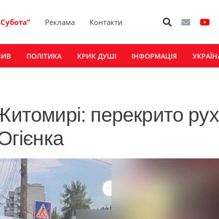
“Субота”
Реклама
Контакти
ЗИВ
ПОЛІТИКА
КРИК ДУШІ
ІНФОРМАЦІЯ
УКРАЇН
Житомирі: перекрито рух
Огієнка