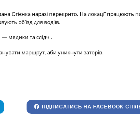
Івана Огієнка наразі перекрито. На локації працюють п
вують об’їзд для водіїв.
 — медики та слідчі.
анувати маршрут, аби уникнути заторів.
ПІДПИСАТИСЬ НА FACEBOOK СПІЛ