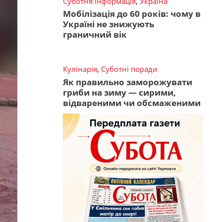
Суботня інформація
,
Україна
Мобілізація до 60 років: чому в
Україні не знижують
граничний вік
Кулінарія
,
Суботні поради
Як правильно заморожувати
гриби на зиму — сирими,
відвареними чи обсмаженими