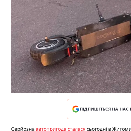
ПІДПИШІТЬСЯ НА НАС 
Серйозна
автопригода сталася
сьогодні в Житомир