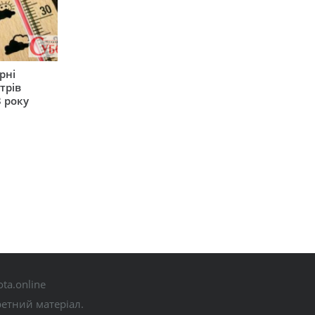
рні
трів
 року
ta.online
ретний матеріал.