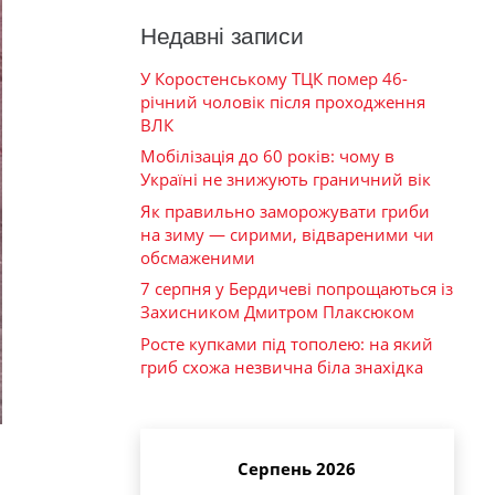
Недавні записи
У Коростенському ТЦК помер 46-
річний чоловік після проходження
ВЛК
Мобілізація до 60 років: чому в
Україні не знижують граничний вік
Як правильно заморожувати гриби
на зиму — сирими, відвареними чи
обсмаженими
7 серпня у Бердичеві попрощаються із
Захисником Дмитром Плаксюком
Росте купками під тополею: на який
гриб схожа незвична біла знахідка
Серпень 2026