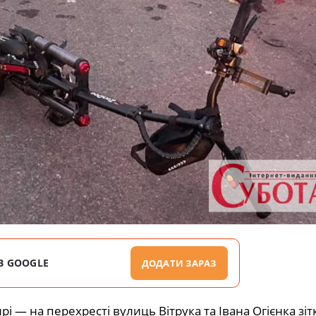
В GOOGLE
ДОДАТИ ЗАРАЗ
і — на перехресті вулиць Вітрука та Івана Огієнка зі