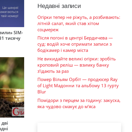
Недавні записи
Огірки тепер не ріжуть, а розбивають:
літній салат, який став хітом
соцмереж
вили» SIM-
Після погоні в центрі Бердичева —
31 тисячу
суд: водій хоче отримати записи з
бодікамер і камер міста
Не викидайте великі огірки: зробіть
кроповий реліш — взимку банку
з’їдають за раз
Помер Вільям Орбіт — продюсер Ray
of Light Мадонни та альбому 13 гурту
Blur
Помідори з перцем за годину: закуска,
яка чудово смакує до м’яса
 дві
одні