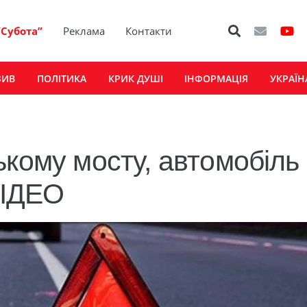
“Субота”
Реклама
Контакти
ЗИВ
ПОЛІТИКА
КРИК ДУШІ
ІНФОРМАЦІЯ
УКРАЇН
ькому мосту, автомобіль
 ВІДЕО