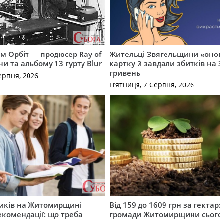
м Орбіт — продюсер Ray of
Жительці Звягельщини «оно
ни та альбому 13 гурту Blur
картку й завдали збитків на 
гривень
ерпня, 2026
П’ятниця, 7 Серпня, 2026
ників на Житомирщині
Від 159 до 1609 грн за гектар:
комендації: що треба
громади Житомирщини сьог