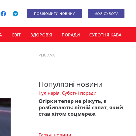
ПОВІДОМИТИ НОВИНУ
МОЯ СУБОТА
А
СВІТ
ЗДОРОВ’Я
ПОРАДИ
СУБОТНЯ КАВА
РЕКЛАМА
Популярні новини
Кулінарія
,
Суботні поради
Огірки тепер не ріжуть, а
розбивають: літній салат, який
став хітом соцмереж
Гарячі новини