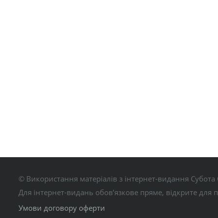
© Використання матеріалів з інтернет-видання Субота 
Для інтернет-видань обов’язкове пряме, відкрите для 
Умови договору оферти