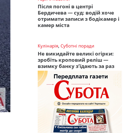
Після погоні в центрі
Бердичева — суд: водій хоче
отримати записи з бодікамер і
камер міста
Кулінарія
,
Суботні поради
Не викидайте великі огірки:
зробіть кроповий реліш —
взимку банку з’їдають за раз