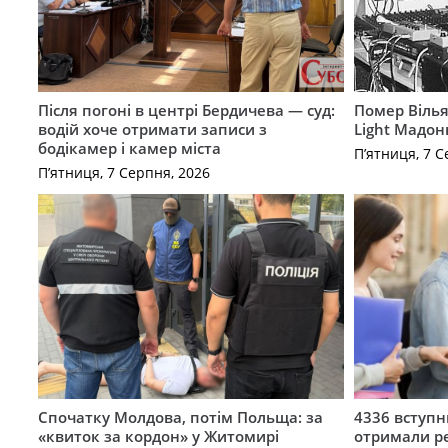
Після погоні в центрі Бердичева — суд:
Помер Вілья
водій хоче отримати записи з
Light Мадон
бодікамер і камер міста
П’ятниця, 7 С
П’ятниця, 7 Серпня, 2026
Спочатку Молдова, потім Польща: за
4336 вступ
«квиток за кордон» у Житомирі
отримали ре