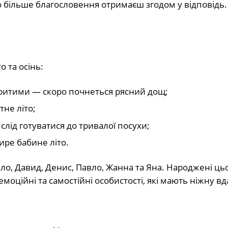
то більше благословення отримаєш згодом у відповідь.
 та осінь:
критими — скоро почнеться рясний дощ;
тне літо;
 слід готуватися до тривалої посухи;
ире бабине літо.
ло, Давид, Денис, Павло, Жанна та Яна. Народжені цьо
моційні та самостійні особистості, які мають ніжну вд