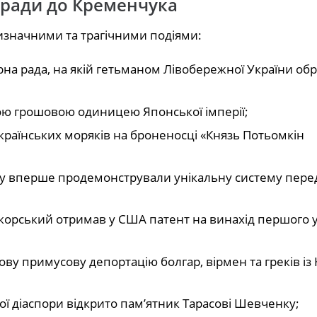
 ради до Кременчука
 визначними та трагічними подіями:
на рада, на якій гетьманом Лівобережної України обр
ою грошовою одиницею Японської імперії;
раїнських моряків на броненосці «Князь Потьомкін
ку вперше продемонстрували унікальну систему пере
корський отримав у США патент на винахід першого у 
у примусову депортацію болгар, вірмен та греків із
ої діаспори відкрито пам’ятник Тарасові Шевченку;