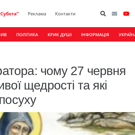
“Субота”
Реклама
Контакти
ЗИВ
ПОЛІТИКА
КРИК ДУШІ
ІНФОРМАЦІЯ
УКРАЇН
ратора: чому 27 червня
вої щедрості та які
посуху