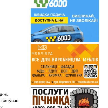
ині,
н рятував
 у