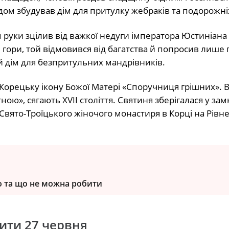
дом збудував дім для притулку жебраків та подорожні
уки зцілив від важкої недуги імператора Юстиніана 
 гори, той відмовився від багатства й попросив лише
 дім для безпритульних мандрівників.
орецьку ікону Божої Матері «Споручниця грішних». В
ою», сягають XVII століття. Святиня зберігалася у зам
 Свято-Троїцького жіночого монастиря в Корці на Рівн
го та що не можна робити
ити 27 червня