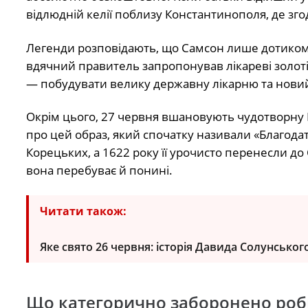
відлюдній келії поблизу Константинополя, де зго
Легенди розповідають, що Самсон лише дотиком р
вдячний правитель запропонував лікареві золоті
— побудувати велику державну лікарню та новий
Окрім цього, 27 червня вшановують чудотворну К
про цей образ, який спочатку називали «Благодатн
Корецьких, а 1622 року її урочисто перенесли до
вона перебуває й понині.
Читати також:
Яке свято 26 червня: історія Давида Солунсько
Що категорично заборонено роб