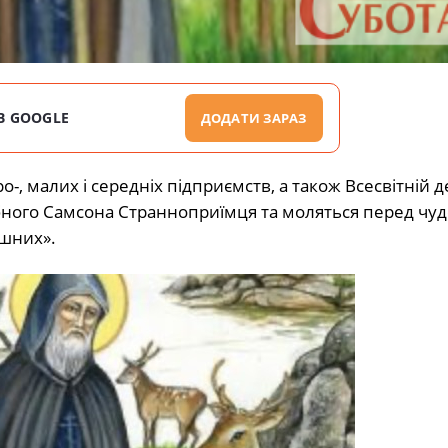
В GOOGLE
ДОДАТИ ЗАРАЗ
ро-, малих і середніх підприємств, а також Всесвітній 
обного Самсона Странноприїмця та моляться перед чу
ішних».