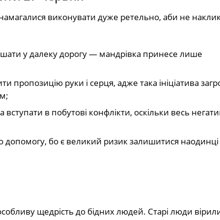
 намагалися виконувати дуже ретельно, аби не накли
ушати у далеку дорогу — мандрівка принесе лише
ти пропозицію руки і серця, адже така ініціатива заг
м;
 вступати в побутові конфлікти, оскільки весь негати
о допомогу, бо є великий ризик залишитися наодинці
особливу щедрість до бідних людей. Старі люди вірил