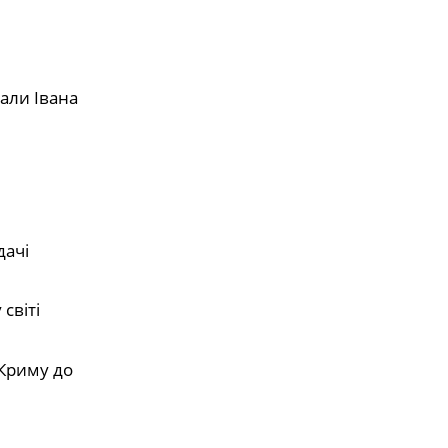
али Івана
дачі
світі
 Криму до