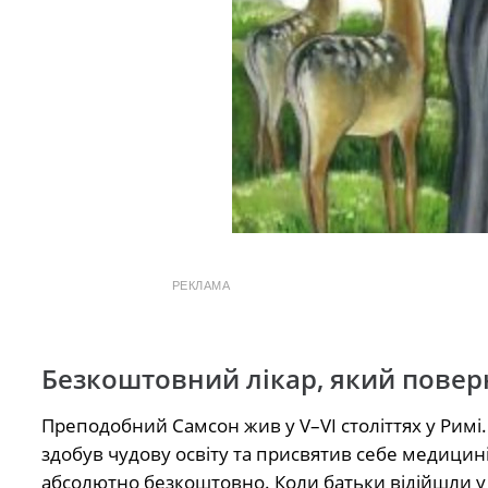
РЕКЛАМА
Безкоштовний лікар, який повер
Преподобний Самсон жив у V–VI століттях у Римі.
здобув чудову освіту та присвятив себе медицині
абсолютно безкоштовно. Коли батьки відійшли у 