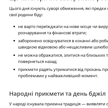
Цього дня існують суворі обмеження, які предки
свої родини біду:
не варто переїжджати на нове місце чи вир
розчарування та фінансові втрати;
заборонено освідчуватися в коханні або роби
швидкою відмовою або нещасливим шлюбо
не можна ображатися, злитися на близьких та
повернеться назад;
прикмети радять утриматися від прохань пр
проблемами у найважливіший момент.
Народні прикмети та день бджіл
У народі існувала приємна традиція — виявляти 