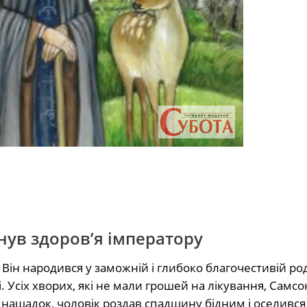
нув здоров’я імператору
 Він народився у заможній і глибоко благочестивій род
. Усіх хворих, які не мали грошей на лікування, Самсо
нащадок, чоловік роздав спадщину бідним і оселився