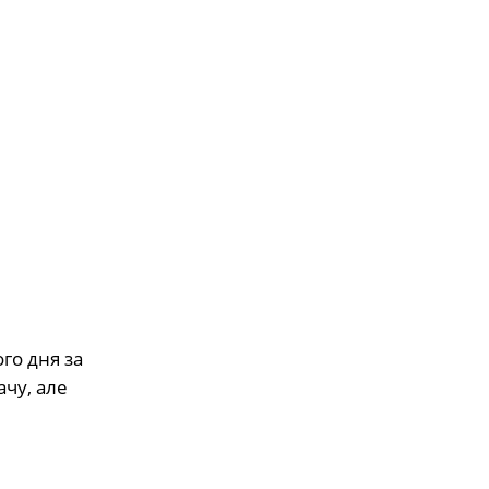
го дня за
ачу, але