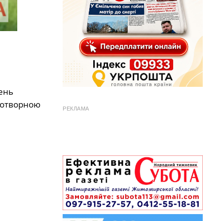
день
дотворною
РЕКЛАМА