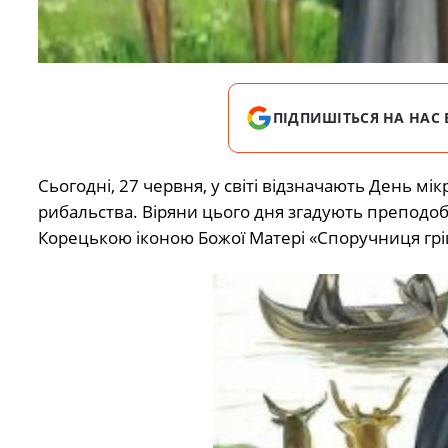
ПІДПИШІТЬСЯ НА НАС 
Сьогодні, 27 червня, у світі відзначають День мік
рибальства. Віряни цього дня згадують препод
Корецькою іконою Божої Матері «Споручниця гр