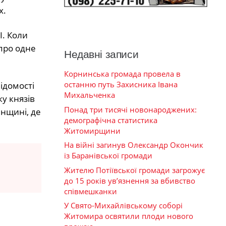
х.
I. Коли
 про одне
Недавні записи
Корнинська громада провела в
останню путь Захисника Івана
ідомості
Михальченка
ку князів
Понад три тисячі новонароджених:
енщині, де
демографічна статистика
Житомирщини
На війні загинув Олександр Окончик
із Баранівської громади
Жителю Потіївської громади загрожує
до 15 років ув’язнення за вбивство
співмешканки
У Свято-Михайлівському соборі
Житомира освятили плоди нового