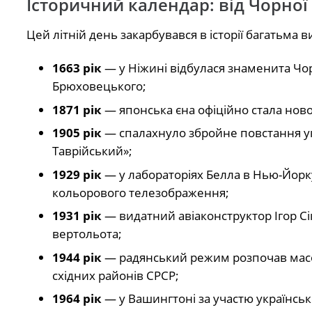
Історичний календар: від Чорної
Цей літній день закарбувався в історії багатьма
1663 рік
— у Ніжині відбулася знаменита Чор
Брюховецького;
1871 рік
— японська єна офіційно стала нов
1905 рік
— спалахнуло збройне повстання ук
Таврійський»;
1929 рік
— у лабораторіях Белла в Нью-Йор
кольорового телезображення;
1931 рік
— видатний авіаконструктор Ігор Сі
вертольота;
1944 рік
— радянський режим розпочав масов
східних районів СРСР;
1964 рік
— у Вашингтоні за участю українськ