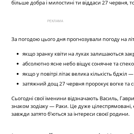
більше добра і милостині ти віддаси 27 червня, 
РЕКЛАМА
За погодою цього дня прогнозували погоду на літо
якщо зранку квіти на луках залишаються за
абсолютно ясне небо віщує сонячне та спеко
якщо у повітрі літає велика кількість бджіл —
затяжний дощ 27 червня пророкує вогке та с
Сьогодні свої іменини відзначають Василь, Гаври
знаком зодіаку — Раки. Це дуже цілеспрямовані, е
завжди затято б’ються за інтереси своєї родини.