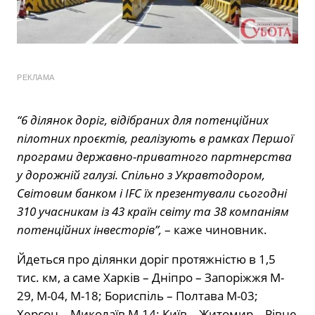
РЕКЛАМА
“6 ділянок доріг, відібраних для потенційних
пілотних проєктів, реалізують в рамках Першої
програми державно-приватного партнерства
у дорожній галузі. Спільно з Укравтодором,
Світовим банком і IFC їх презентували сьогодні
310 учасникам із 43 країн світу та 38 компаніям
потенційних інвесторів”,
– каже чиновник.
Йдеться про ділянки доріг протяжністю в 1,5
тис. км, а саме Харків – Дніпро – Запоріжжя M-
29, M-04, M-18; Бориспіль – Полтава М-03;
Херсон – Миколаїв М-14; Київ – Житомир – Рівне