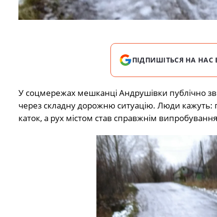
ПІДПИШІТЬСЯ НА НАС 
У соцмережах мешканці Андрушівки публічно зве
через складну дорожню ситуацію. Люди кажуть: п
каток, а рух містом став справжнім випробуванн