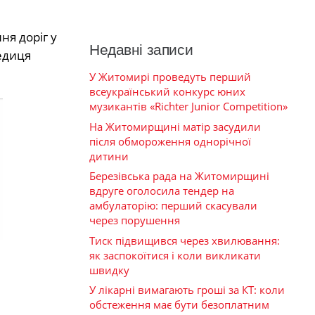
ня доріг у
Недавні записи
едиця
У Житомирі проведуть перший
всеукраїнський конкурс юних
музикантів «Richter Junior Competition»
На Житомирщині матір засудили
після обмороження однорічної
дитини
Березівська рада на Житомирщині
вдруге оголосила тендер на
амбулаторію: перший скасували
через порушення
Тиск підвищився через хвилювання:
як заспокоїтися і коли викликати
швидку
У лікарні вимагають гроші за КТ: коли
обстеження має бути безоплатним