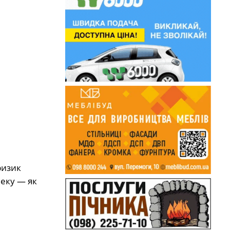
ризик
пеку — як