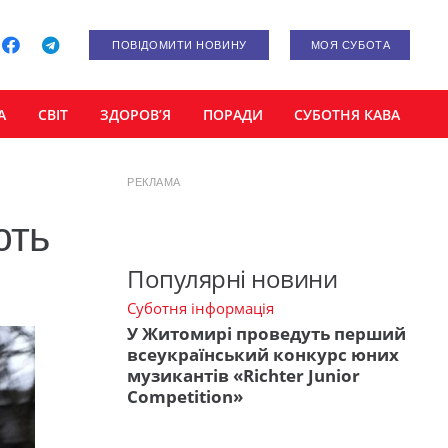
ПОВІДОМИТИ НОВИНУ
МОЯ СУБОТА
А
СВІТ
ЗДОРОВ’Я
ПОРАДИ
СУБОТНЯ КАВА
РЕКЛАМА
ють
Популярні новини
Суботня інформація
У Житомирі проведуть перший
всеукраїнський конкурс юних
музикантів «Richter Junior
Competition»