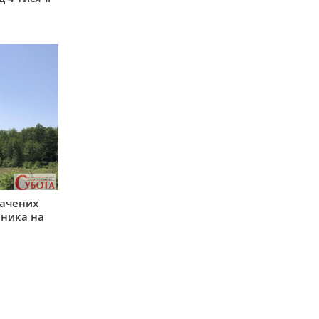
начених
зника на