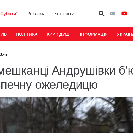
“Субота”
Реклама
Контакти
ЗИВ
ПОЛІТИКА
КРИК ДУШІ
ІНФОРМАЦІЯ
УКРАЇН
2026
 мешканці Андрушівки б’
езпечну ожеледицю