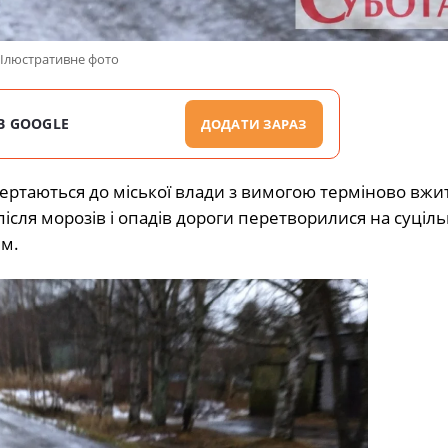
Ілюстративне фото
В GOOGLE
ДОДАТИ ЗАРАЗ
ртаються до міської влади з вимогою терміново вжит
ісля морозів і опадів дороги перетворилися на суціл
ям.