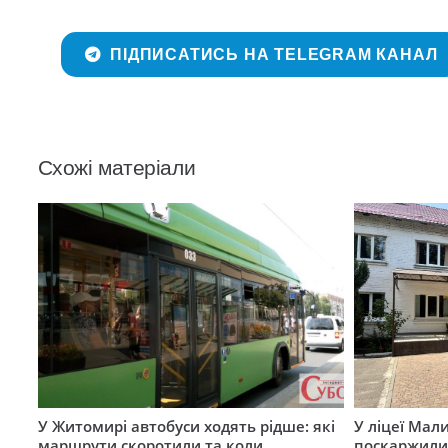
ПІДПИСАТИСЬ НА TELEGRAM КАНАЛ
Схожі матеріали
У Житомирі автобуси ходять рідше: які
У ліцеї Мал
маршрути скоротили та коли
поскаржилис