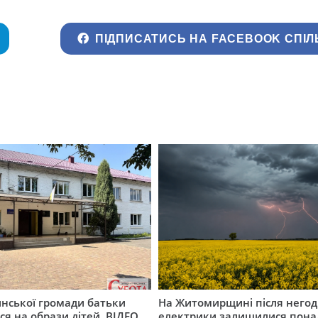
ПІДПИСАТИСЬ НА FACEBOOK СПІЛ
инської громади батьки
На Житомирщині після негод
я на образи дітей. ВІДЕО
електрики залишилися понад