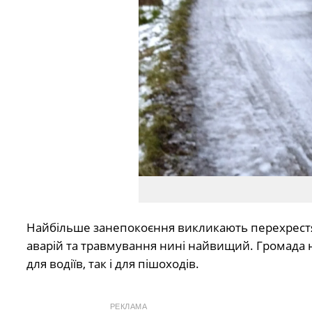
Найбільше занепокоєння викликають перехрестя т
аварій та травмування нині найвищий. Громада н
для водіїв, так і для пішоходів.
РЕКЛАМА