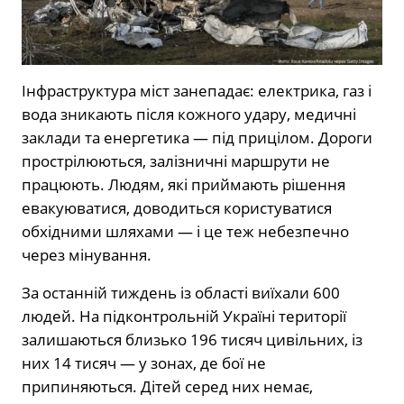
Інфраструктура міст занепадає: електрика, газ і
вода зникають після кожного удару, медичні
заклади та енергетика — під прицілом. Дороги
прострілюються, залізничні маршрути не
працюють. Людям, які приймають рішення
евакуюватися, доводиться користуватися
обхідними шляхами — і це теж небезпечно
через мінування.
За останній тиждень із області виїхали 600
людей. На підконтрольній Україні території
залишаються близько 196 тисяч цивільних, із
них 14 тисяч — у зонах, де бої не
припиняються. Дітей серед них немає,