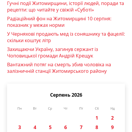
Гучні події Житомирщини, історії людей, поради та
рецепти: що читайте у свіжій «Суботі»
Радіаційний фон на Житомирщині 10 серпня:
показник у межах норми
У Черняхові продають мед із соняшнику та фацелії:
скільки коштує літр
Захищаючи Україну, загинув сержант із
Чоповицької громади Андрій Крещук
Вантажний потяг на смерть збив чоловіка на
залізничній станції Житомирського району
Серпень 2026
Пн
Вт
Ср
Чт
Пт
Сб
Нд
1
2
3
4
5
6
7
8
9