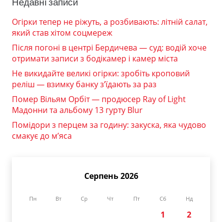
Недавні записи
Огірки тепер не ріжуть, а розбивають: літній салат,
який став хітом соцмереж
Після погоні в центрі Бердичева — суд: водій хоче
отримати записи з бодікамер і камер міста
Не викидайте великі огірки: зробіть кроповий
реліш — взимку банку з’їдають за раз
Помер Вільям Орбіт — продюсер Ray of Light
Мадонни та альбому 13 гурту Blur
Помідори з перцем за годину: закуска, яка чудово
смакує до м’яса
Серпень 2026
Пн
Вт
Ср
Чт
Пт
Сб
Нд
1
2