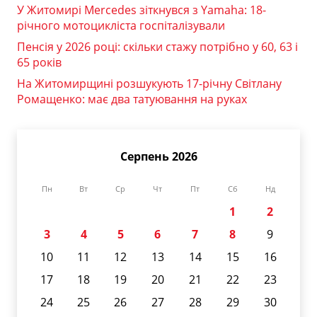
У Житомирі Mercedes зіткнувся з Yamaha: 18-
річного мотоцикліста госпіталізували
Пенсія у 2026 році: скільки стажу потрібно у 60, 63 і
65 років
На Житомирщині розшукують 17-річну Світлану
Ромащенко: має два татуювання на руках
Серпень 2026
Пн
Вт
Ср
Чт
Пт
Сб
Нд
1
2
3
4
5
6
7
8
9
10
11
12
13
14
15
16
17
18
19
20
21
22
23
24
25
26
27
28
29
30