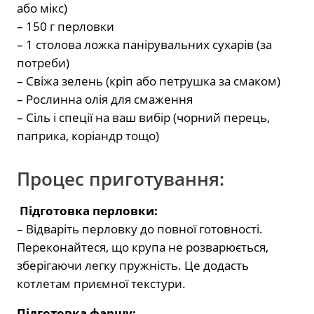
або мікс)
– 150 г перловки
– 1 столова ложка панірувальних сухарів (за
потреби)
– Свіжа зелень (кріп або петрушка за смаком)
– Рослинна олія для смаження
– Сіль і спеції на ваш вибір (чорний перець,
паприка, коріандр тощо)
Процес приготування:
Підготовка перловки:
– Відваріть перловку до повної готовності.
Переконайтеся, що крупа не розварюється,
зберігаючи легку пружність. Це додасть
котлетам приємної текстури.
Підготовка фаршу: