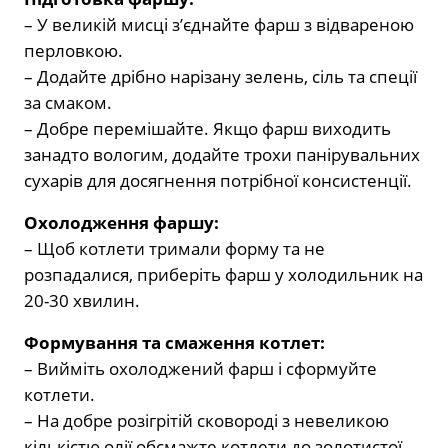
– У великій мисці з’єднайте фарш з відвареною
перловкою.
– Додайте дрібно нарізану зелень, сіль та спеції
за смаком.
– Добре перемішайте. Якщо фарш виходить
занадто вологим, додайте трохи панірувальних
сухарів для досягнення потрібної консистенції.
Охолодження фаршу:
– Щоб котлети тримали форму та не
розпадалися, приберіть фарш у холодильник на
20-30 хвилин.
Формування та смаження котлет:
– Вийміть охолоджений фарш і сформуйте
котлети.
– На добре розігрітій сковороді з невеликою
кількістю олії обсмажте котлети до золотистої