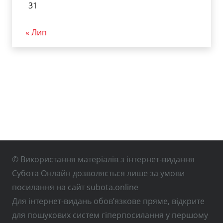
31
« Лип
© Використання матеріалів з інтернет-видання
Субота Онлайн дозволяється лише за умови
посилання на сайт subota.online
Для інтернет-видань обов’язкове пряме, відкрите
для пошукових систем гіперпосилання у першому