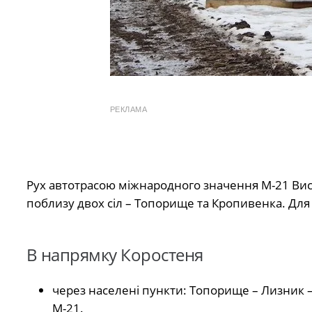
РЕКЛАМА
Рух автотрасою міжнародного значення М-21 Ви
поблизу двох сіл – Топорище та Кропивенка. Для в
В напрямку Коростеня
через населені пункти: Топорище – Лизник 
М-21.