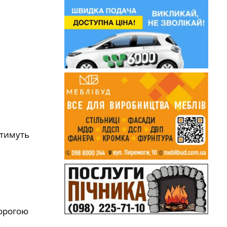
атимуть
дорогою