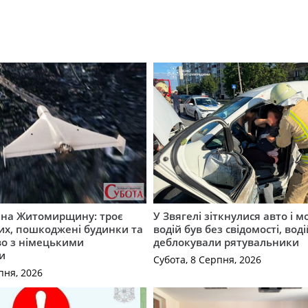
а на Житомирщину: троє
У Звягелі зіткнулися авто і 
их, пошкоджені будинки та
водій був без свідомості, вод
во з німецькими
деблокували рятувальники
и
Субота, 8 Серпня, 2026
пня, 2026