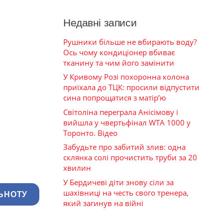
Недавні записи
Рушники більше не вбирають воду?
Ось чому кондиціонер вбиває
тканину та чим його замінити
У Кривому Розі похоронна колона
приїхала до ТЦК: просили відпустити
сина попрощатися з матір’ю
Світоліна переграла Анісімову і
вийшла у чвертьфінал WTA 1000 у
Торонто. Відео
Забудьте про забитий злив: одна
склянка солі прочистить труби за 20
хвилин
У Бердичеві діти знову сіли за
шахівниці на честь свого тренера,
ЬНОТУ
який загинув на війні