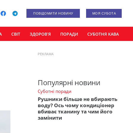
ПОВІДОМИТИ НОВИНУ
МОЯ СУБОТА
А
СВІТ
ЗДОРОВ’Я
ПОРАДИ
СУБОТНЯ КАВА
РЕКЛАМА
Популярні новини
Суботні поради
Рушники більше не вбирають
воду? Ось чому кондиціонер
вбиває тканину та чим його
замінити