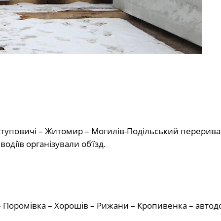
ступовичі – Житомир – Могилів-Подільський перерив
одіїв організували об’їзд.
– Поромівка – Хорошів – Рижани – Кропивенка – авто