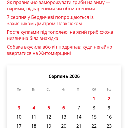
Як правильно заморожувати гриби на зиму —
сирими, відвареними чи обсмаженими
7 серпня у Бердичеві попрощаються із
Захисником Дмитром Плаксюком
Росте купками під тополею: на який гриб схожа
незвична біла знахідка
Собака вкусила або кіт подряпав: куди негайно
звертатися на Житомирщині
Серпень 2026
Пн
Вт
Ср
Чт
Пт
Сб
Нд
1
2
3
4
5
6
7
8
9
10
11
12
13
14
15
16
17
18
19
20
21
22
23