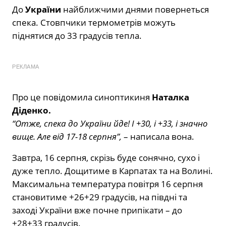
До
України
найближчими днями повернеться
спека. Стовпчики термометрів можуть
піднятися до 33 градусів тепла.
РЕКЛАМА
Про це повідомила синоптикиня
Наталка
Діденко.
“Отже, спека до України йде! І +30, і +33, і значно
вище. Але від 17-18 серпня”,
– написала вона.
Завтра, 16 серпня, скрізь буде сонячно, сухо і
дуже тепло. Дощитиме в Карпатах та на Волині.
Максимальна температура повітря 16 серпня
становитиме +26+29 градусів, на півдні та
заході України вже почне припікати – до
+28+33 градусів.