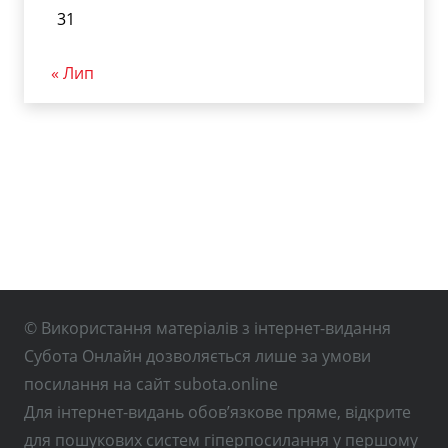
31
« Лип
© Використання матеріалів з інтернет-видання
Субота Онлайн дозволяється лише за умови
посилання на сайт subota.online
Для інтернет-видань обов’язкове пряме, відкрите
для пошукових систем гіперпосилання у першому