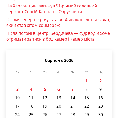
На Херсонщині загинув 51-річний головний
сержант Сергій Капітан з Овруччини
Огірки тепер не ріжуть, а розбивають: літній салат,
який став хітом соцмереж
Після погоні в центрі Бердичева — суд: водій хоче
отримати записи з бодікамер і камер міста
Серпень 2026
Пн
Вт
Ср
Чт
Пт
Сб
Нд
1
2
3
4
5
6
7
8
9
10
11
12
13
14
15
16
17
18
19
20
21
22
23
24
25
26
27
28
29
30