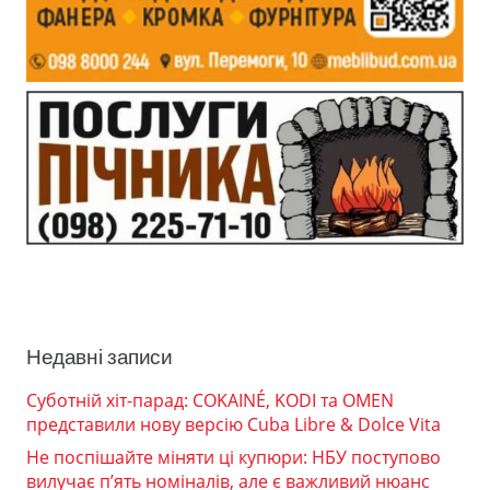
Недавні записи
Суботній хіт-парад: COKAINÉ, KODI та OMEN
представили нову версію Cuba Libre & Dolce Vita
Не поспішайте міняти ці купюри: НБУ поступово
вилучає п’ять номіналів, але є важливий нюанс