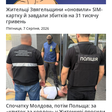
Жительці Звягельщини «оновили» SIM-
картку й завдали збитків на 31 тисячу
гривень
П’ятниця, 7 Серпня, 2026
Спочатку Молдова, потім Польща: за
«квиток за кордон» у Житомирі просили