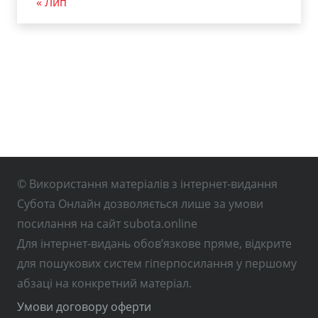
« Лип
© Використання матеріалів з інтернет-видання
Субота Онлайн дозволяється лише за умови
посилання на сайт subota.online
Для інтернет-видань обов’язкове пряме, відкрите
для пошукових систем гіперпосилання у першому
абзаці на конкретний матеріал.
Умови договору оферти