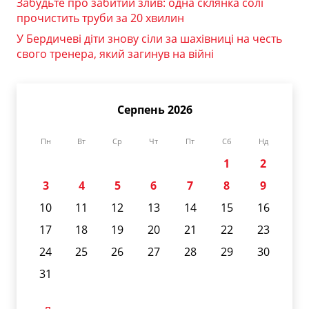
Забудьте про забитий злив: одна склянка солі
прочистить труби за 20 хвилин
У Бердичеві діти знову сіли за шахівниці на честь
свого тренера, який загинув на війні
Серпень 2026
Пн
Вт
Ср
Чт
Пт
Сб
Нд
1
2
3
4
5
6
7
8
9
10
11
12
13
14
15
16
17
18
19
20
21
22
23
24
25
26
27
28
29
30
31