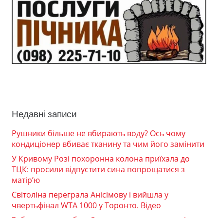
Недавні записи
Рушники більше не вбирають воду? Ось чому
кондиціонер вбиває тканину та чим його замінити
У Кривому Розі похоронна колона приїхала до
ТЦК: просили відпустити сина попрощатися з
матір’ю
Світоліна переграла Анісімову і вийшла у
чвертьфінал WTA 1000 у Торонто. Відео