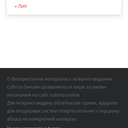
« Лип
© Використання матеріалів з інтернет-видання
Субота Онлайн дозволяється лише за умови
посилання на сайт subota.online
Для інтернет-видань обов’язкове пряме, відкрите
для пошукових систем гіперпосилання у першому
абзаці на конкретний матеріал.