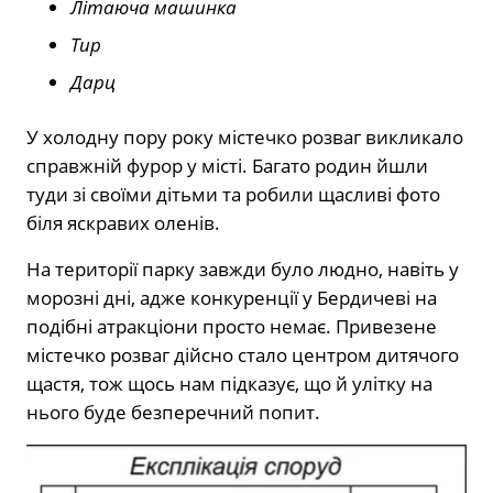
Літаюча машинка
Тир
Дарц
У холодну пору року містечко розваг викликало
справжній фурор у місті. Багато родин йшли
туди зі своїми дітьми та робили щасливі фото
біля яскравих оленів.
На території парку завжди було людно, навіть у
морозні дні, адже конкуренції у Бердичеві на
подібні атракціони просто немає. Привезене
містечко розваг дійсно стало центром дитячого
щастя, тож щось нам підказує, що й улітку на
нього буде безперечний попит.