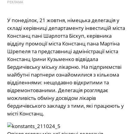
РЕКЛАМА
У понеділок, 21 жовтня, німецька делегація у
складі керівниці департаменту інвестицій міста
Констанц пані Шарлотта Біскуп, керівника
відділу промоції міста Констанц пана Мартіна
Шрепеля та представниці адміністрації міста
Констанц Ірини Кузьменко відвідала
Бердичівську міську лікарню. На підприємстві
майбутні партнери ознайомилися з кількома
відділеннями: нещодавно відкритими та
відремонтованими. Делегація розглядає
можливість обміну досвідом лікарів
бердичівського закладу з тими, які працюють у
місті Констанц.
Опісля огляду міської лікарні делегація