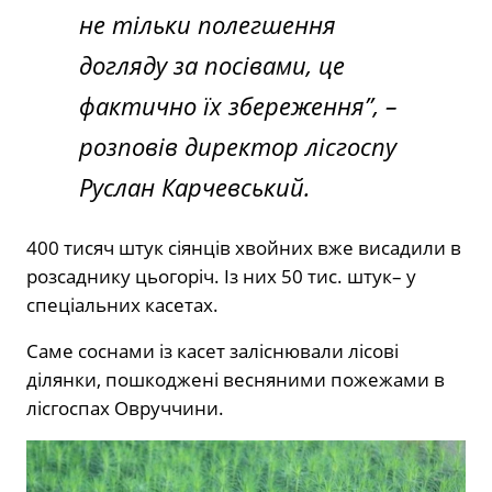
не тільки полегшення
догляду за посівами, це
фактично їх збереження”,
–
розповів директор лісгоспу
Руслан Карчевський.
400 тисяч штук сіянців хвойних вже висадили в
розсаднику цьогоріч. Із них 50 тис. штук– у
спеціальних касетах.
Саме соснами із касет заліснювали лісові
ділянки, пошкоджені весняними пожежами в
лісгоспах Овруччини.