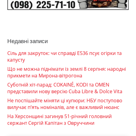
Недавні записи
Сіль для закруток: чи справді Е536 псує огірки та
капусту
Що не можна піднімати із землі 8 серпня: народні
прикмети на Мирона-вітрогона
Суботній хіт-парад: COKAINÉ, KODI та OMEN
представили нову версію Cuba Libre & Dolce Vita
Не поспішайте міняти ці купюри: НБУ поступово
вилучає п’ять номіналів, але є важливий нюанс
На Херсонщині загинув 51-річний головний
сержант Сергій Капітан з Овруччини