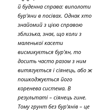
й буденна справа: виполоти
бур’яни в посівах. Однак хто
знайомий з цією справою
зблизька, знає, що коли з
маленької касети
висмикується бур’ян, то
досить часто разом з ним
витягується і сіянець, або ж
пошкоджується його
коренева система. В
результаті – сіянець гине.
Тому грунт без бур’янів – це