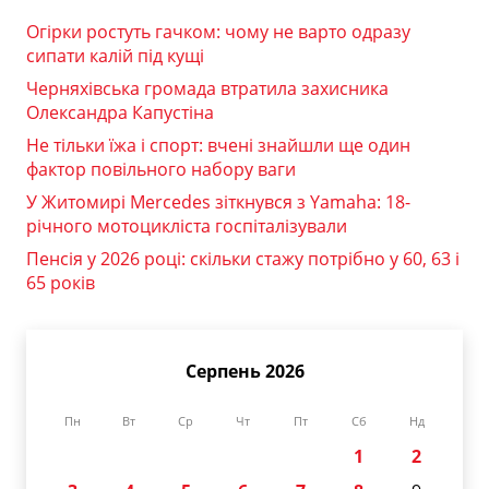
Огірки ростуть гачком: чому не варто одразу
сипати калій під кущі
Черняхівська громада втратила захисника
Олександра Капустіна
Не тільки їжа і спорт: вчені знайшли ще один
фактор повільного набору ваги
У Житомирі Mercedes зіткнувся з Yamaha: 18-
річного мотоцикліста госпіталізували
Пенсія у 2026 році: скільки стажу потрібно у 60, 63 і
65 років
Серпень 2026
Пн
Вт
Ср
Чт
Пт
Сб
Нд
1
2