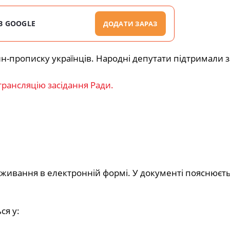
В GOOGLE
ДОДАТИ ЗАРАЗ
-прописку українців. Народні депутати підтримали з
трансляцію засідання Ради.
оживання в електронній формі. У документі пояснюєт
ся у: