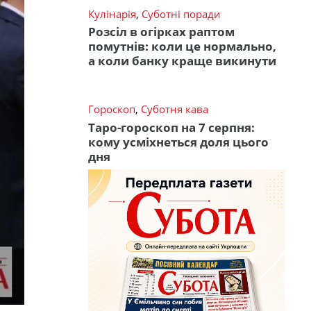
Кулінарія
,
Суботні поради
Розсіл в огірках раптом
помутнів: коли це нормально,
а коли банку краще викинути
Гороскоп
,
Суботня кава
Таро-гороскоп на 7 серпня:
кому усміхнеться доля цього
дня