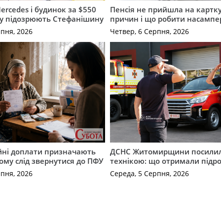
ercedes і будинок за $550
Пенсія не прийшла на картку
му підозрюють Стефанішину
причин і що робити насампе
рпня, 2026
Четвер, 6 Серпня, 2026
ійні доплати призначають
ДСНС Житомирщини посили
кому слід звернутися до ПФУ
технікою: що отримали підро
рпня, 2026
Середа, 5 Серпня, 2026