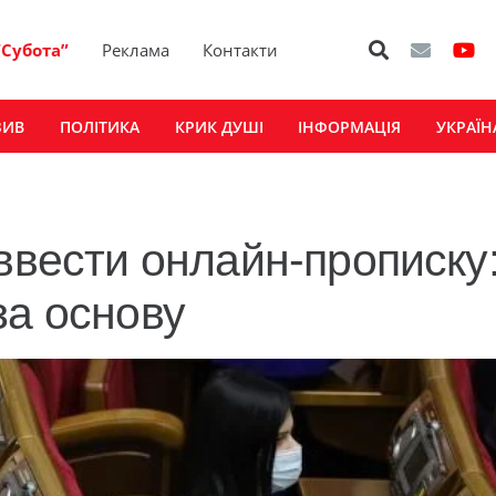
“Субота”
Реклама
Контакти
ЗИВ
ПОЛІТИКА
КРИК ДУШІ
ІНФОРМАЦІЯ
УКРАЇН
 ввести онлайн-прописку
за основу