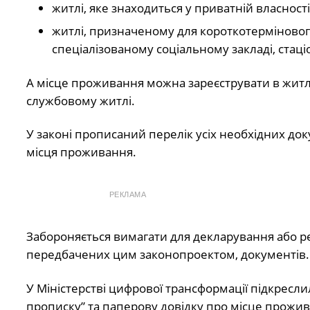
житлі, яке знаходиться у приватній власності
житлі, призначеному для короткотерміновог
спеціалізованому соціальному закладі, стаціо
А місце проживання можна зареєструвати в житлі 
службовому житлі.
У законі прописаний перелік усіх необхідних док
місця проживання.
РЕКЛАМА
Забороняється вимагати для декларування або р
передбачених цим законопроектом, документів.
У Міністерстві цифрової трансформації підкресл
прописку” та паперову довідку про місце прожив