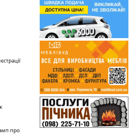
єстрації
ж
тамп про