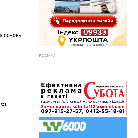
а основу
РЕКЛАМА
ься