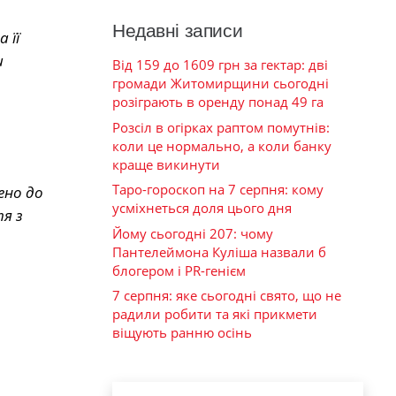
Недавні записи
 її
и
Від 159 до 1609 грн за гектар: дві
громади Житомирщини сьогодні
розіграють в оренду понад 49 га
Розсіл в огірках раптом помутнів:
коли це нормально, а коли банку
краще викинути
Таро-гороскоп на 7 серпня: кому
ено до
усміхнеться доля цього дня
я з
Йому сьогодні 207: чому
Пантелеймона Куліша назвали б
блогером і PR-генієм
7 серпня: яке сьогодні свято, що не
радили робити та які прикмети
віщують ранню осінь