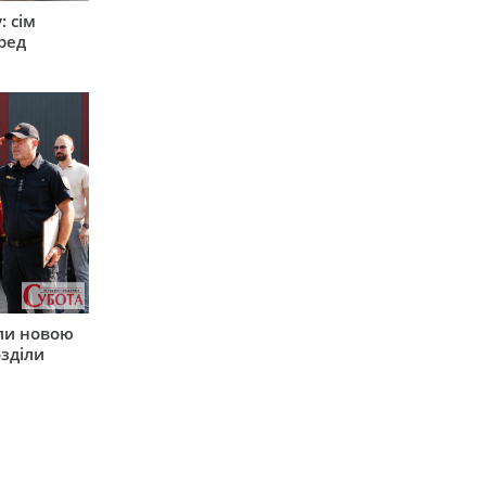
: сім
ред
ли новою
зділи