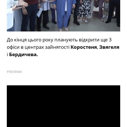
До кінця цього року планують відкрити ще 3
офіси в центрах зайнятості
Коростеня
,
Звягеля
і
Бердичева.
РЕКЛАМА