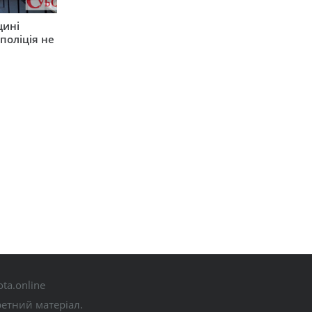
щині
поліція не
ta.online
ретний матеріал.