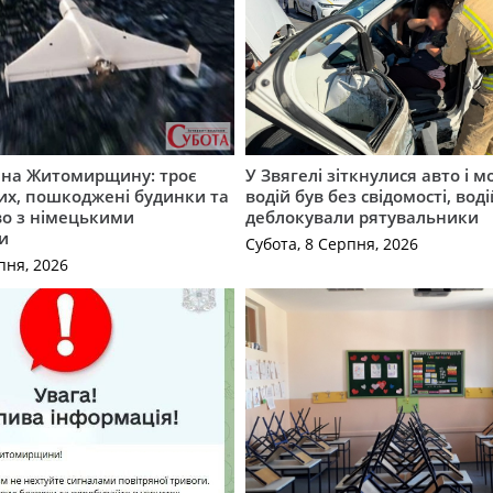
а на Житомирщину: троє
У Звягелі зіткнулися авто і 
их, пошкоджені будинки та
водій був без свідомості, вод
во з німецькими
деблокували рятувальники
и
Субота, 8 Серпня, 2026
пня, 2026