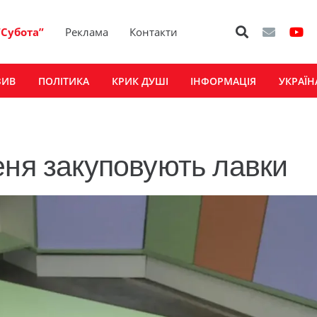
“Субота”
Реклама
Контакти
ЗИВ
ПОЛІТИКА
КРИК ДУШІ
ІНФОРМАЦІЯ
УКРАЇН
еня закуповують лавки