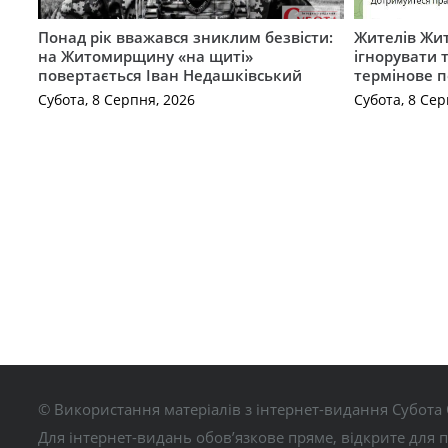
Понад рік вважався зниклим безвісти:
Жителів Жи
на Житомирщину «на щиті»
ігнорувати 
повертається Іван Недашківський
термінове 
Субота, 8 Серпня, 2026
Субота, 8 Сер
© Використання матеріалів з інтернет-видання Субота 
Для інтернет-видань обов’язкове пряме, відкрите для 