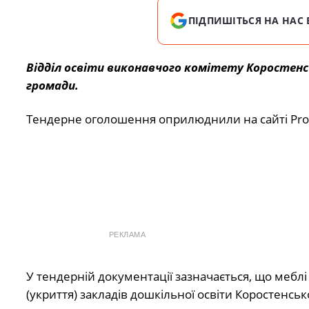
ПІДПИШІТЬСЯ НА НАС 
Відділ освіти виконавчого комітету Коростенсь
громади.
Тендерне оголошення оприлюднили на сайті Proz
РЕКЛАМА
У тендерній документації зазначається, що меблі
(укриття) закладів дошкільної освіти Коростенсько