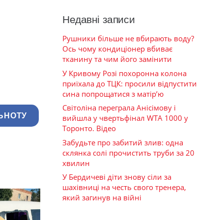
Недавні записи
Рушники більше не вбирають воду?
Ось чому кондиціонер вбиває
тканину та чим його замінити
У Кривому Розі похоронна колона
приїхала до ТЦК: просили відпустити
сина попрощатися з матір’ю
Світоліна переграла Анісімову і
ЬНОТУ
вийшла у чвертьфінал WTA 1000 у
Торонто. Відео
Забудьте про забитий злив: одна
склянка солі прочистить труби за 20
хвилин
У Бердичеві діти знову сіли за
шахівниці на честь свого тренера,
який загинув на війні