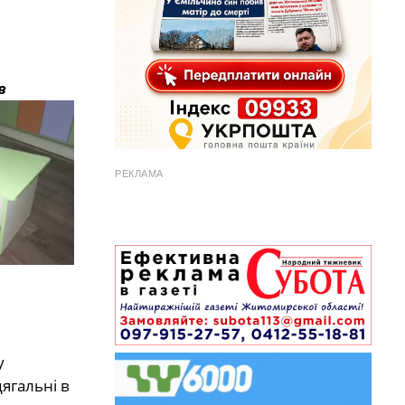
в
РЕКЛАМА
у
дягальні в