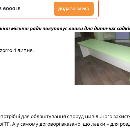
В GOOGLE
ДОДАТИ ЗАРАЗ
кої міської ради закуповує лавки для дитячих садкі
orro 4 липня.
 потрібні для облаштування споруд цивільного захист
ї ТГ. А у самому договорі вказано, що лавки – для роз