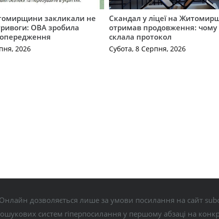
томирщини закликали не
Скандал у ліцеї на Житомир
тривоги: ОВА зробила
отримав продовження: чому 
попередження
склала протокол
пня, 2026
Субота, 8 Серпня, 2026
Онлайн дозволяється лише за умови посилання на сайт subo
пошукових систем гіперпосилання у першому абзаці на конк