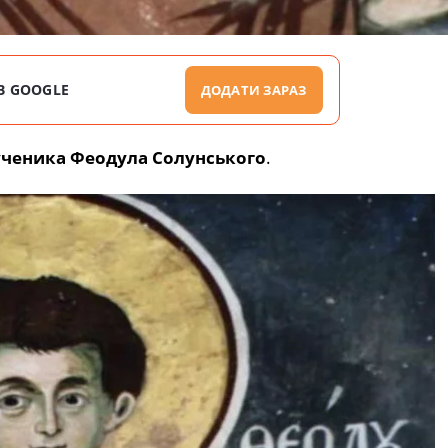
В GOOGLE
ДОДАТИ ЗАРАЗ
ченика Феодула Солунського
.