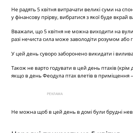
Не радять 5 квітня витрачати великі суми на спо
у фінансову прірву, вибратися з якої буде вкрай 
Вважали, що 5 квітня не можна виходити на вули
разі нечиста сила може заволодіти розумом або г
У цей день суворо заборонено викидати і вилива
Також не варто годувати в цей день птахів (крім
якщо в день Феодула птах влетів в приміщення –
РЕКЛАМА
Не можна щоб в цей день в домі були брудні нев