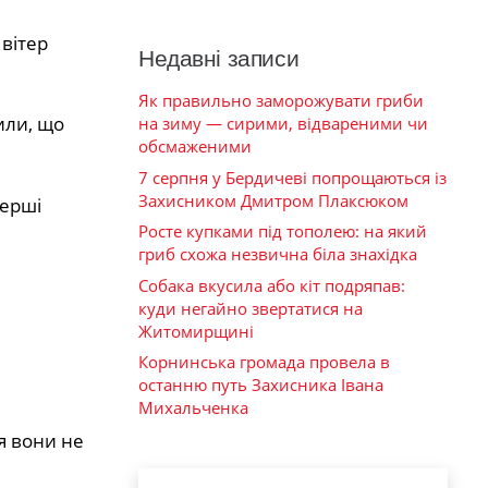
вітер
Недавні записи
Як правильно заморожувати гриби
или, що
на зиму — сирими, відвареними чи
обсмаженими
7 серпня у Бердичеві попрощаються із
Захисником Дмитром Плаксюком
перші
Росте купками під тополею: на який
гриб схожа незвична біла знахідка
Собака вкусила або кіт подряпав:
куди негайно звертатися на
Житомирщині
Корнинська громада провела в
останню путь Захисника Івана
Михальченка
я вони не