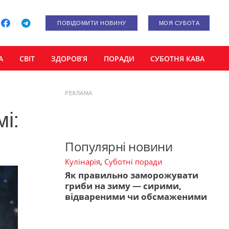
ПОВІДОМИТИ НОВИНУ
МОЯ СУБОТА
А
СВІТ
ЗДОРОВ’Я
ПОРАДИ
СУБОТНЯ КАВА
РЕКЛАМА
мі:
Популярні новини
Кулінарія
,
Суботні поради
Як правильно заморожувати
гриби на зиму — сирими,
відвареними чи обсмаженими