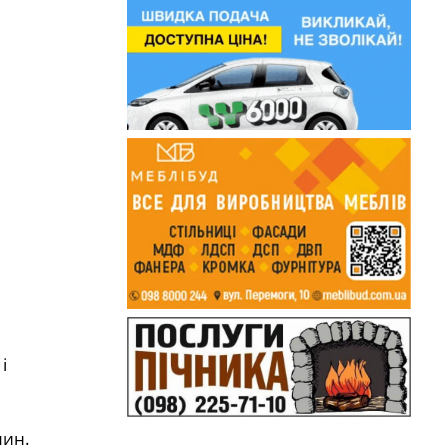
і
лин.