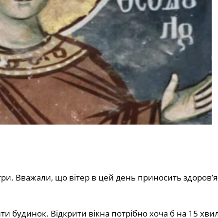
ри. Вважали, що вітер в цей день приносить здоров’я 
ти будинок. Відкрити вікна потрібно хоча б на 15 хви