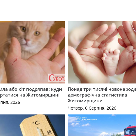
ила або кіт подряпав: куди
Понад три тисячі новонарод
ертатися на Житомирщині
демографічна статистика
Житомирщини
рпня, 2026
Четвер, 6 Серпня, 2026