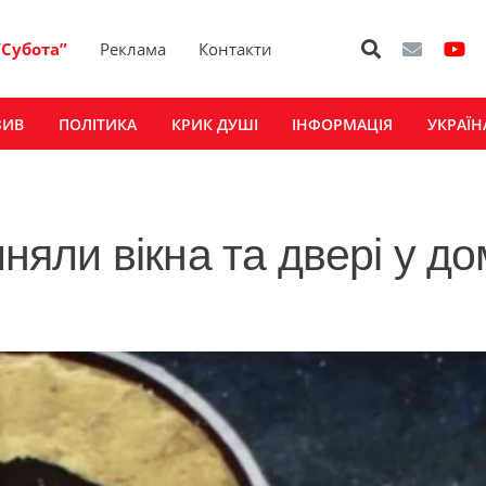
“Субота”
Реклама
Контакти
ЗИВ
ПОЛІТИКА
КРИК ДУШІ
ІНФОРМАЦІЯ
УКРАЇН
иняли вікна та двері у до