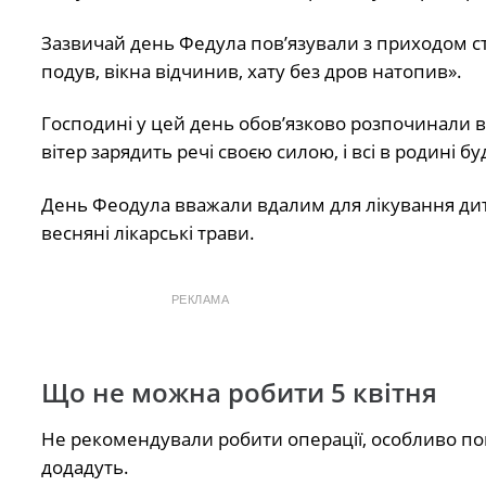
Зазвичай день Федула пов’язували з приходом ст
подув, вікна відчинив, хату без дров натопив».
Господині у цей день обов’язково розпочинали ве
вітер зарядить речі своєю силою, і всі в родині б
День Феодула вважали вдалим для лікування дит
весняні лікарські трави.
РЕКЛАМА
Що не можна робити 5 квітня
Не рекомендували робити операції, особливо пов’
додадуть.