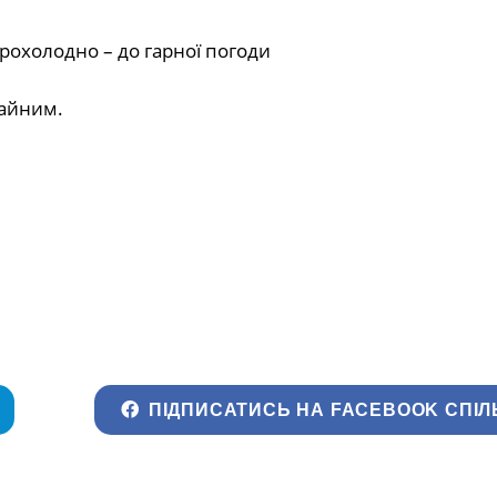
 прохолодно – до гарної погоди
жайним.
ПІДПИСАТИСЬ НА FACEBOOK СПІЛ