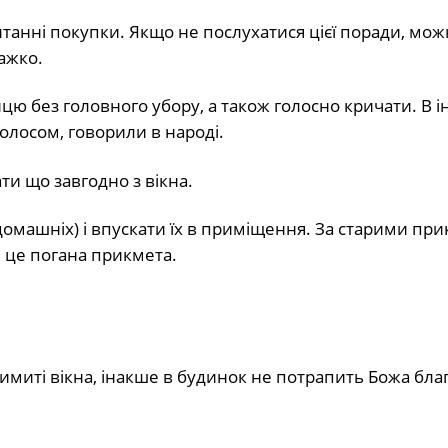
нтанні покупки. Якщо не послухатися цієї поради, мож
важко.
цю без головного убору, а також голосно кричати. В 
олосом, говорили в народі.
ти що завгодно з вікна.
 домашніх) і впускати їх в приміщення. За старими пр
 це погана прикмета.
имиті вікна, інакше в будинок не потрапить Божа бла