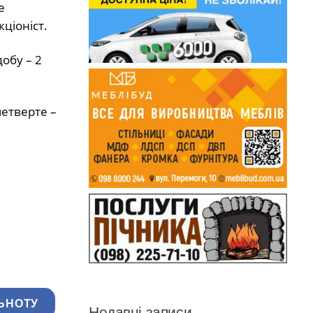
е
ціоніст.
обу – 2
четверте –
ЬНОТУ
Недавні записи