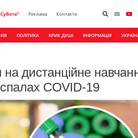
“Субота”
Реклама
Контакти
ЗИВ
ПОЛІТИКА
КРИК ДУШІ
ІНФОРМАЦІЯ
УКРАЇН
 на дистанційне навчан
 спалах COVID-19