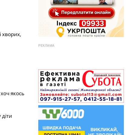
і хворих,
РЕКЛАМА
 хоч якось
 діти