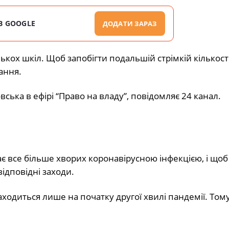
В GOOGLE
ДОДАТИ ЗАРАЗ
ькох шкіл. Щоб запобігти подальшій стрімкій кількост
ання.
вська в ефірі “Право на владу”, повідомляє 24 канал.
ає все більше хворих коронавірусною інфекцією, і щоб
ідповідні заходи.
аходиться лише на початку другої хвилі пандемії. Тому