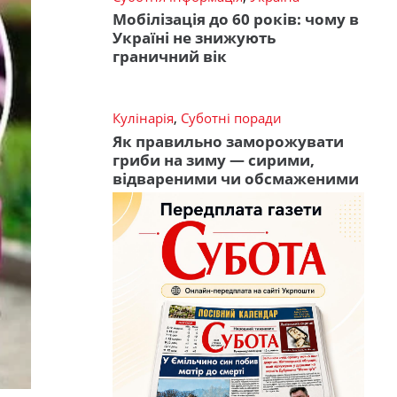
Мобілізація до 60 років: чому в
Україні не знижують
граничний вік
Кулінарія
,
Суботні поради
Як правильно заморожувати
гриби на зиму — сирими,
відвареними чи обсмаженими