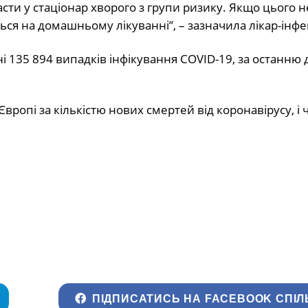
сти у стаціонар хворого з групи ризику. Якщо цього н
ься на домашньому лікуванні”, – зазначила лікар-інфек
і 135 894 випадків інфікування COVID-19, за останню д
 Європі за кількістю нових смертей від коронавірусу, і 
ПІДПИСАТИСЬ НА FACEBOOK СПІЛ