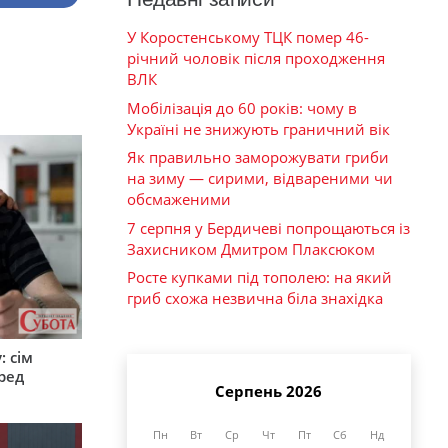
У Коростенському ТЦК помер 46-
річний чоловік після проходження
ВЛК
Мобілізація до 60 років: чому в
Україні не знижують граничний вік
Як правильно заморожувати гриби
на зиму — сирими, відвареними чи
обсмаженими
7 серпня у Бердичеві попрощаються із
Захисником Дмитром Плаксюком
Росте купками під тополею: на який
гриб схожа незвична біла знахідка
: сім
ред
Серпень 2026
Пн
Вт
Ср
Чт
Пт
Сб
Нд