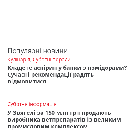
Популярні новини
Кулінарія
,
Суботні поради
Кладете аспірин у банки з помідорами?
Сучасні рекомендації радять
відмовитися
Суботня інформація
У Звягелі за 150 млн грн продають
виробника ветпрепаратів із великим
промисловим комплексом