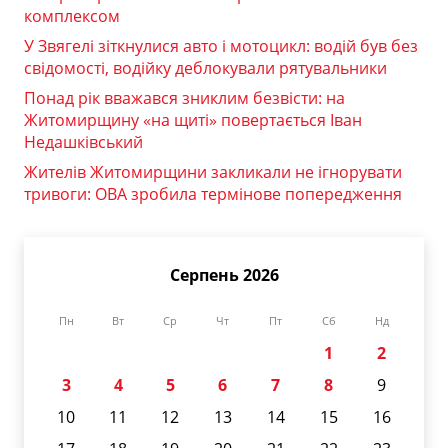
комплексом
У Звягелі зіткнулися авто і мотоцикл: водій був без
свідомості, водійку деблокували рятувальники
Понад рік вважався зниклим безвісти: на
Житомирщину «на щиті» повертається Іван
Недашківський
Жителів Житомирщини закликали не ігнорувати
тривоги: ОВА зробила термінове попередження
Серпень 2026
Пн
Вт
Ср
Чт
Пт
Сб
Нд
1
2
3
4
5
6
7
8
9
10
11
12
13
14
15
16