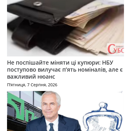
Не поспішайте міняти ці купюри: НБУ
поступово вилучає п’ять номіналів, але є
важливий нюанс
П’ятниця, 7 Серпня, 2026