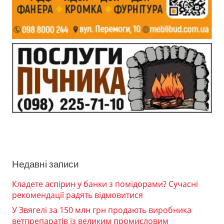
Недавні записи
Кладете аспірин у банки з помідорами? Сучасні
рекомендації радять відмовитися
У Звягелі за 150 млн грн продають виробника
ветпрепаратів із великим промисловим