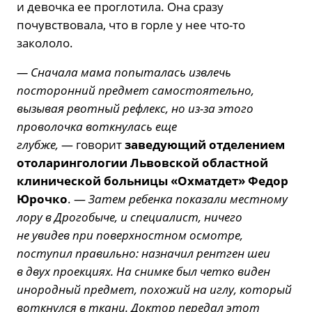
и девочка ее проглотила. Она сразу
почувствовала, что в горле у нее что-то
закололо.
— Сначала мама попыталась извлечь
посторонний предмет самостоятельно,
вызывая рвотный рефлекс, но из-за этого
проволочка воткнулась еще
глубже,
— говорит
заведующий отделением
отоларингологии Львовской областной
клинической больницы «Охматдет» Федор
Юрочко
. —
Затем ребенка показали местному
лору в Дрогобыче, и специалист, ничего
не увидев при поверхностном осмотре,
поступил правильно: назначил рентген шеи
в двух проекциях. На снимке был четко виден
инородный предмет, похожий на иглу, который
воткнулся в ткани. Доктор передал этот