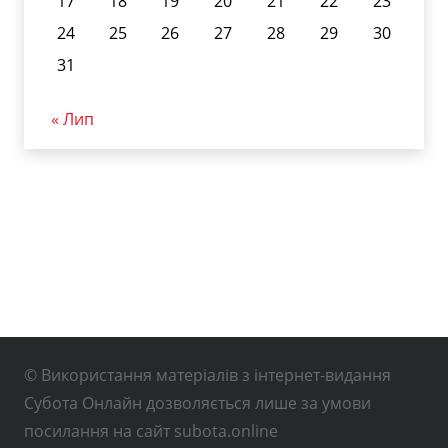
17
18
19
20
21
22
23
24
25
26
27
28
29
30
31
« Лип
© Використання матеріалів з інтернет-видання
Субота Онлайн дозволяється лише за умови
посилання на сайт subota.online