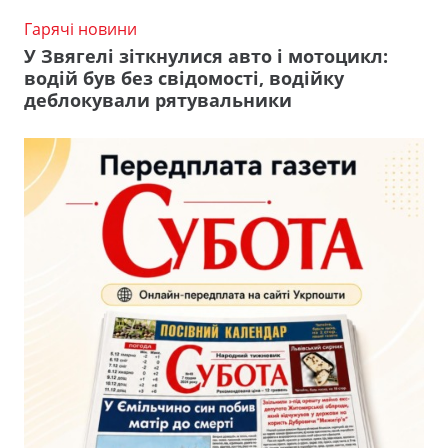
Гарячі новини
У Звягелі зіткнулися авто і мотоцикл:
водій був без свідомості, водійку
деблокували рятувальники