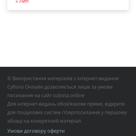
« Лип
© Використання матеріалів з інтернет-видання
Субота Онлайн дозволяється лише за умови
посилання на сайт subota.online
Для інтернет-видань обов’язкове пряме, відкрите
для пошукових систем гіперпосилання у першому
абзаці на конкретний матеріал.
Умови договору оферти