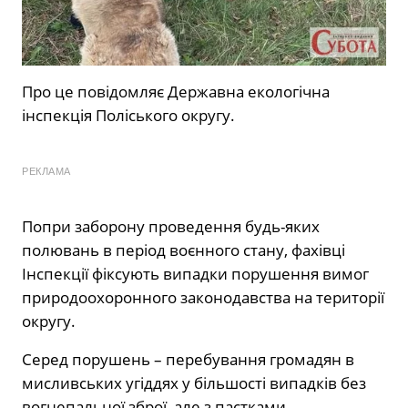
Про це
повідомляє
Державна екологічна
інспекція Поліського округу.
РЕКЛАМА
Попри заборону проведення будь-яких
полювань в період воєнного стану, фахівці
Інспекції фіксують випадки порушення вимог
природоохоронного законодавства на території
округу.
Серед порушень – перебування громадян в
мисливських угіддях у більшості випадків без
вогнепальної зброї, але з пастками,