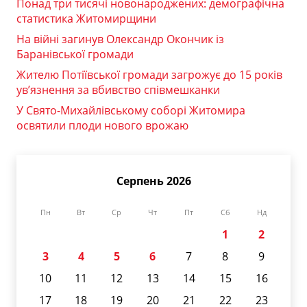
Понад три тисячі новонароджених: демографічна
статистика Житомирщини
На війні загинув Олександр Окончик із
Баранівської громади
Жителю Потіївської громади загрожує до 15 років
ув’язнення за вбивство співмешканки
У Свято-Михайлівському соборі Житомира
освятили плоди нового врожаю
Серпень 2026
Пн
Вт
Ср
Чт
Пт
Сб
Нд
1
2
3
4
5
6
7
8
9
10
11
12
13
14
15
16
17
18
19
20
21
22
23