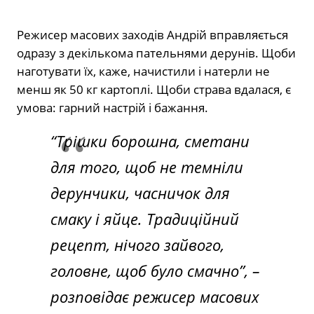
Режисер масових заходів Андрій вправляється
одразу з декількома пательнями дерунів. Щоби
наготувати їх, каже, начистили і натерли не
менш як 50 кг картоплі. Щоби страва вдалася, є
умова: гарний настрій і бажання.
“Трішки борошна, сметани
для того, щоб не темніли
дерунчики, часничок для
смаку і яйце. Традиційний
рецепт, нічого зайвого,
головне, щоб було смачно”, –
розповідає режисер масових