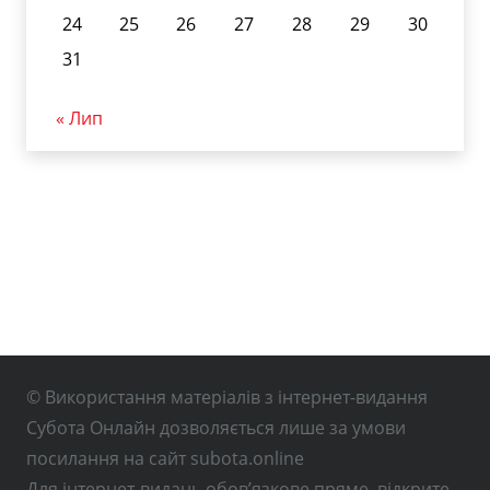
24
25
26
27
28
29
30
31
« Лип
© Використання матеріалів з інтернет-видання
Субота Онлайн дозволяється лише за умови
посилання на сайт subota.online
Для інтернет-видань обов’язкове пряме, відкрите