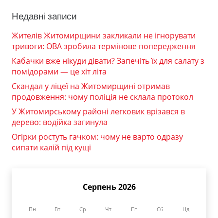
Недавні записи
Жителів Житомирщини закликали не ігнорувати
тривоги: ОВА зробила термінове попередження
Кабачки вже нікуди дівати? Запечіть їх для салату з
помідорами — це хіт літа
Скандал у ліцеї на Житомирщині отримав
продовження: чому поліція не склала протокол
У Житомирському районі легковик врізався в
дерево: водійка загинула
Огірки ростуть гачком: чому не варто одразу
сипати калій під кущі
Серпень 2026
Пн
Вт
Ср
Чт
Пт
Сб
Нд