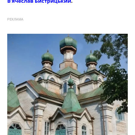
В’ячеслав Бистрицький
.
РЕКЛАМА