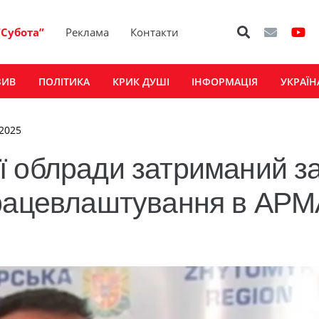
“Субота”
Реклама
Контакти
ЗИВ
ПОЛІТИКА
КРИК ДУШІ
ІНФОРМАЦІЯ
УКРАЇН
 2025
ї облради затриманий з
працевлаштування в АРМ