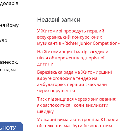
доларів
Недавні записи
дня йому
У Житомирі проведуть перший
всеукраїнський конкурс юних
уло
музикантів «Richter Junior Competition»
На Житомирщині матір засудили
після обмороження однорічної
внесок,
дитини
 під час
Березівська рада на Житомирщині
вдруге оголосила тендер на
амбулаторію: перший скасували
через порушення
Тиск підвищився через хвилювання:
як заспокоїтися і коли викликати
швидку
У лікарні вимагають гроші за КТ: коли
обстеження має бути безоплатним
ЬНОТУ