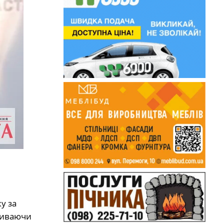
у за
вживаючи