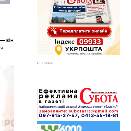
 — він
яч
РЕКЛАМА