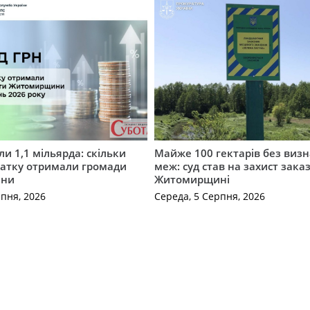
и 1,1 мільярда: скільки
Майже 100 гектарів без виз
датку отримали громади
меж: суд став на захист зака
ини
Житомирщині
рпня, 2026
Середа, 5 Серпня, 2026