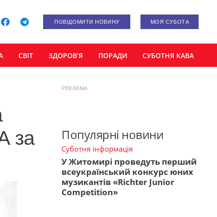
ПОВІДОМИТИ НОВИНУ
МОЯ СУБОТА
А
СВІТ
ЗДОРОВ’Я
ПОРАДИ
СУБОТНЯ КАВА
РЕКЛАМА
а
Популярні новини
А за
Суботня інформація
У Житомирі проведуть перший
всеукраїнський конкурс юних
музикантів «Richter Junior
Competition»