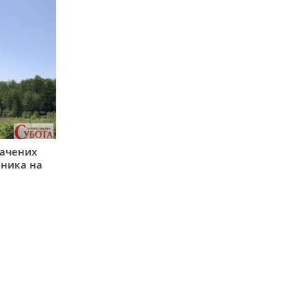
начених
зника на