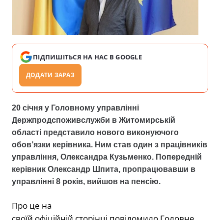
ПІДПИШІТЬСЯ НА НАС В GOOGLE
ДОДАТИ ЗАРАЗ
20 січня у Головному управлінні
Держпродспоживслужби в
Житомирській
області
представило нового виконуючого
обов’язки керівника. Ним став один з працівників
управління, Олександра Кузьменко. Попередній
керівник Олександр Шпита, пропрацювавши в
управлінні 8 років, вийшов на пенсію.
Про це на
своїй
офіційній
сторінці
повідомило
Головне