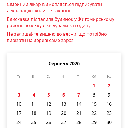
Сімейний лікар відмовляється підписувати
декларацію: коли це законно
Блискавка підпалила будинок у Житомирському
районі: пожежу ліквідували за годину
Не залишайте вишню до весни: що потрібно
вирізати на дереві саме зараз
Серпень 2026
Пн
Вт
Ср
Чт
Пт
Сб
Нд
1
2
3
4
5
6
7
8
9
10
11
12
13
14
15
16
17
18
19
20
21
22
23
24
25
26
27
28
29
30