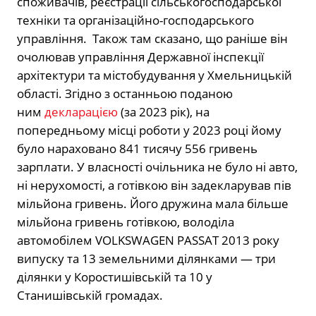
споживачів, реєстрації сільськогосподарської
техніки та організаційно-господарського
управління. Також там сказано, що раніше він
очолював управління Державної інспекції
архітектури та містобудування у Хмельницькій
області. Згідно з останньою поданою
ним
декларацією
(за 2023 рік), на
попередньому місці роботи у 2023 році йому
було нараховано 841 тисячу 556 гривень
зарплати. У власності очільника не було ні авто,
ні нерухомості, а готівкою він задекларував пів
мільйона гривень. Його дружина мала більше
мільйона гривень готівкою, володіла
автомобілем VOLKSWAGEN PASSAT 2013 року
випуску та 13 земельними ділянками — три
ділянки у Коростишівській та 10 у
Станишівській громадах.