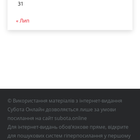
31
« Лип
© Використання матеріалів з інтернет-видання
Субота Онлайн дозволяється лише за умови
посилання на сайт subota.online
Для інтернет-видань обов’язкове пряме, відкрите
для пошукових систем гіперпосилання у першому