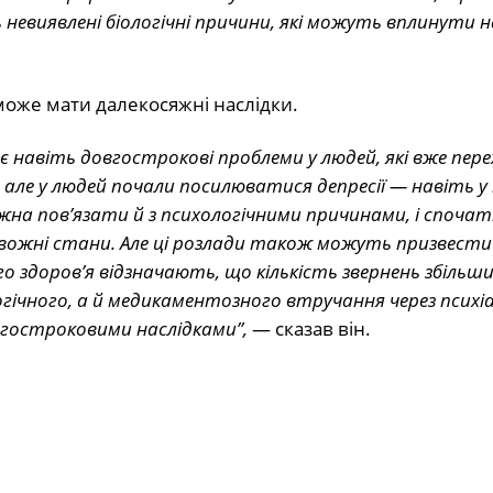
ь невиявлені біологічні причини, які можуть вплинути н
може мати далекосяжні наслідки.
 є навіть довгострокові проблеми у людей, які вже пере
, але
у людей почали посилюватися депресії — навіть у 
ожна пов’язати й з психологічними причинами, і спочат
ожні стани. Але ці розлади також можуть призвести
ого здоров’я відзначають, що кількість звернень збільшил
логічного, а й медикаментозного втручання через психі
вгостроковими наслідками”,
— сказав він.