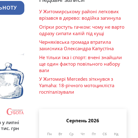
ЬНОТУ
У Житомирському районі легковик
врізався в дерево: водійка загинула
Огірки ростуть гачком: чому не варто
одразу сипати калій під кущі
Черняхівська громада втратила
захисника Олександра Капустіна
Не тільки їжа і спорт: вчені знайшли
ще один фактор повільного набору
ваги
У Житомирі Mercedes зіткнувся з
Yamaha: 18-річного мотоцикліста
госпіталізували
Серпень 2026
 у липні
 тис. грн
Пн
Вт
Ср
Чт
Пт
Сб
Нд