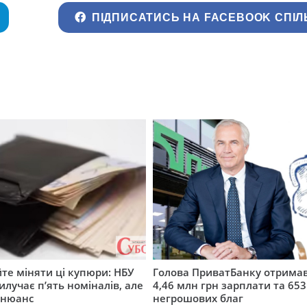
ПІДПИСАТИСЬ НА FACEBOOK СПІЛ
те міняти ці купюри: НБУ
Голова ПриватБанку отримав
илучає п’ять номіналів, але
4,46 млн грн зарплати та 653
 нюанс
негрошових благ