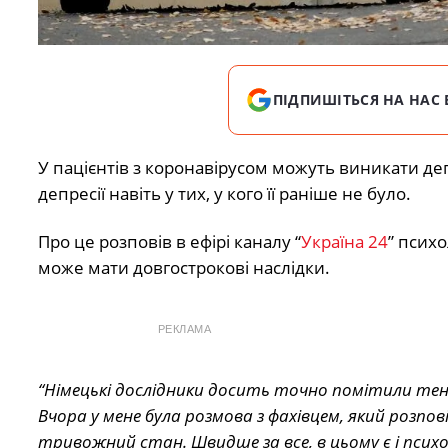
ПІДПИШІТЬСЯ НА НАС 
У пацієнтів з коронавірусом можуть виникати деп
депресії навіть у тих, у кого її раніше не було.
Про це розповів в ефірі каналу “
Україна 24
” псих
може мати довгострокові наслідки.
РЕКЛАМА
“Німецькі дослідники досить точно помітили тен
Вчора у мене була розмова з фахівцем, який розпов
тривожний стан
. Швидше за все, в цьому є і пси