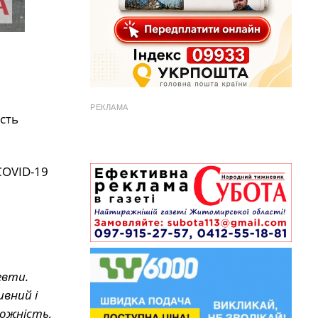
РЕКЛАМА
сть
COVID-19
евти.
ивний і
ожність,