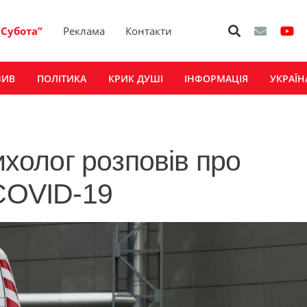
“Субота”
Реклама
Контакти
ЗИВ
ПОЛІТИКА
КРИК ДУШІ
ІНФОРМАЦІЯ
УКРАЇН
ихолог розповів про
 COVID-19