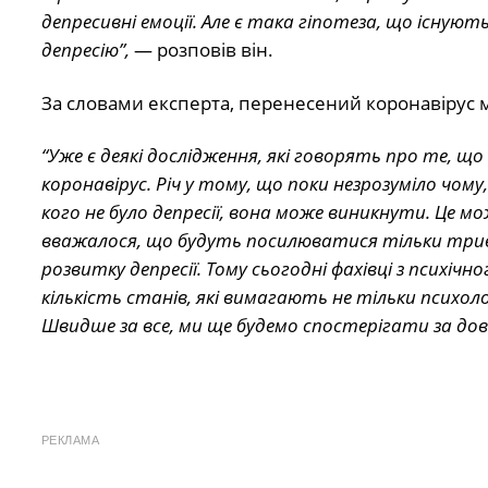
депресивні емоції
. Але є така гіпотеза, що існуют
депресію”,
— розповів він.
За словами експерта, перенесений коронавірус 
“Уже є деякі дослідження, які говорять про те, що
коронавірус. Річ у тому, що поки незрозуміло чому
кого не було депресії, вона може виникнути
. Це м
вважалося, що будуть посилюватися тільки трив
розвитку депресії. Тому сьогодні фахівці з психічн
кількість станів, які вимагають не тільки психо
Швидше за все, ми ще будемо спостерігати за до
РЕКЛАМА