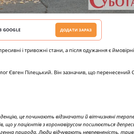
В GOOGLE
ДОДАТИ ЗАРАЗ
ресивні і тривожні стани, а після одужання є ймовірні
олог Євген Пілецький. Він зазначив, що перенесений 
денцію, це починають відзначати й вітчизняні терап
ів, що
у пацієнтів з коронавірусом посилюється депрес
хогенна природа.
Люди відчувають невпевненість, трив