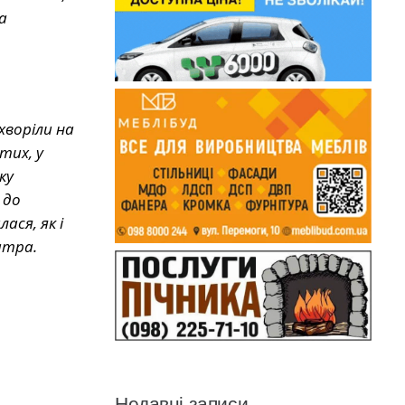
а
хворіли на
тих, у
ку
 до
ася, як і
атра.
Недавні записи