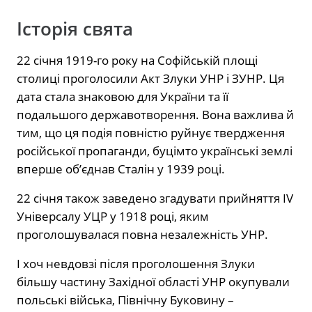
Історія свята
22 січня 1919-го року на Софійській площі
столиці проголосили Акт Злуки УНР і ЗУНР. Ця
дата стала знаковою для України та її
подальшого державотворення. Вона важлива й
тим, що ця подія повністю руйнує твердження
російської пропаганди, буцімто українські землі
вперше об’єднав Сталін у 1939 році.
22 січня також заведено згадувати прийняття IV
Універсалу УЦР у 1918 році, яким
проголошувалася повна незалежність УНР.
І хоч невдовзі після проголошення Злуки
більшу частину Західної області УНР окупували
польські війська, Північну Буковину –