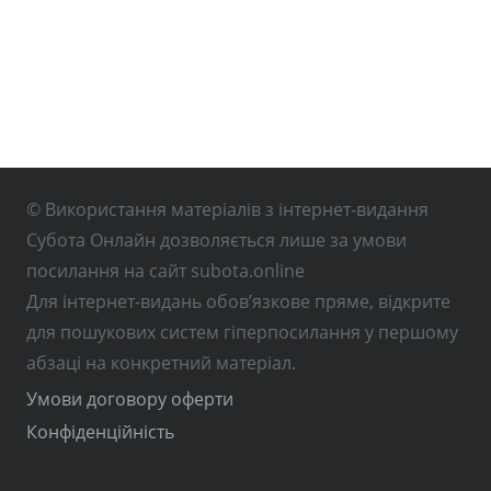
© Використання матеріалів з інтернет-видання
Субота Онлайн дозволяється лише за умови
посилання на сайт subota.online
Для інтернет-видань обов’язкове пряме, відкрите
для пошукових систем гіперпосилання у першому
абзаці на конкретний матеріал.
Умови договору оферти
Конфіденційність