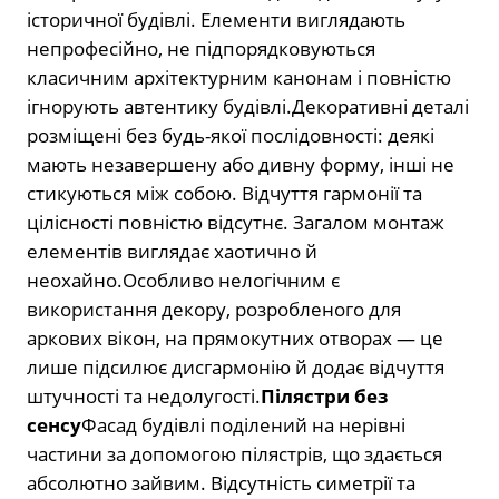
історичної будівлі. Елементи виглядають
непрофесійно, не підпорядковуються
класичним архітектурним канонам і повністю
ігнорують автентику будівлі.Декоративні деталі
розміщені без будь-якої послідовності: деякі
мають незавершену або дивну форму, інші не
стикуються між собою. Відчуття гармонії та
цілісності повністю відсутнє. Загалом монтаж
елементів виглядає хаотично й
неохайно.Особливо нелогічним є
використання декору, розробленого для
аркових вікон, на прямокутних отворах — це
лише підсилює дисгармонію й додає відчуття
штучності та недолугості.
Пілястри без
сенсу
Фасад будівлі поділений на нерівні
частини за допомогою пілястрів, що здається
абсолютно зайвим. Відсутність симетрії та