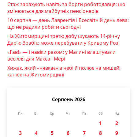
Стаж зарахують навіть за борги роботодавця: що
змінюється для майбутніх пенсіонерів
10 серпня — день Лаврентія і Всесвітній день лева:
що не радили робити сьогодні
На Житомирщині третю добу шукають 14-річну
Дар’ю Зрабіє: може перебувати у Кривому Розі
«Гав!» — і навіки разом: у Малині влаштували
весілля для Макса і Мері
Хижак, який «нявкає» в небі й полює на мишей:
канюк на Житомирщині
Серпень 2026
Пн
Вт
Ср
Чт
Пт
Сб
Нд
1
2
3
4
5
6
7
8
9