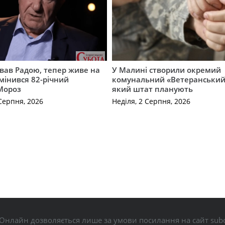
вав Радою, тепер живе на
У Малині створили окремий
змінився 82-річний
комунальний «Ветеранський 
Мороз
який штат планують
Серпня, 2026
Неділя, 2 Серпня, 2026
Онлайн дозволяється лише за умови посилання на сайт subo