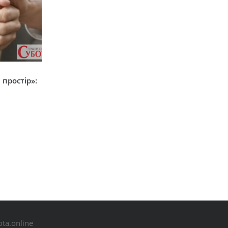
простір»:
ta.online