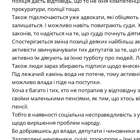
поліція дасть відповідь, що то не їхня компетенці
прокуратури, поліції тощо.
Також підключаються уже адвокати, які обіцяють 
залишаться. І можливо навіть повиграють суди. Х
законів, то надіється на те, що судді почнуть діят
Спостерігається зміна позиції деяких найбільш а
активісти звинувачували тих депутатів за те, що
активно їм дякують за їхню турботу про людей. Лю
Також люди зараз збирають підписи щодо внесенн
Під лежачий камінь вода не потече, тому активн
можливо влада і піде на поступки.
Хоча є багато і тих, хто не потрапив у відповідну 
своїми маленькими пенсіями, як тим, що хтось ві
пенсії.
Тобто в наявності соціальна несправедливість з ус
щодо вирішення проблем народу.
Бо добравшись до влади, депутати і чиновники в
Задоволені чиновники, судді, прокурори – їхні зар