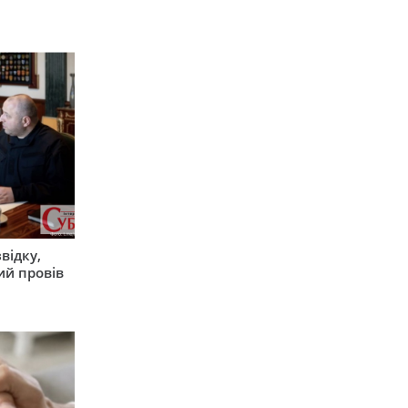
відку,
ий провів