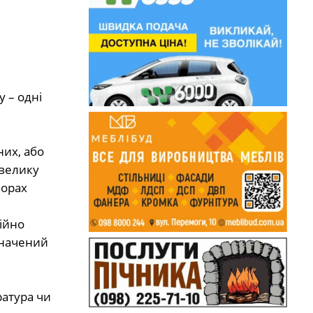
 – одні
них, або
 велику
борах
ійно
значений
ратура чи