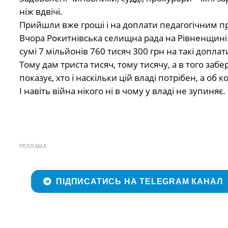
ніж вдвічі.
Прийшли вже гроші і на доплати педагогічним п
Вчора Рокитнівська селищна рада на Рівненщині
сумі 7 мільйонів 760 тисяч 300 грн на такі доплат
Тому дам триста тисяч, тому тисячу, а в того забер
показує, хто і наскільки цій владі потрібен, а об
І навіть війна нікого ні в чому у владі не зупиняє.
РЕКЛАМА
ПІДПИСАТИСЬ НА TELEGRAM КАНАЛ