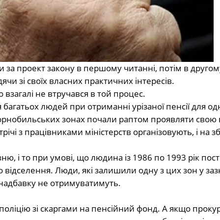
и за проект закону в першому читанні, потім в другому
одячи зі своїх власних практичних інтересів.
то взагалі не втручався в той процес.
ля багатьох людей при отриманні урізаної пенсії для од
 в чорнобильських зонах почали раптом проявляти свою
трічі з працівниками міністерств організовують, і на з
, і то при умові, що людина із 1986 по 1993 рік пост
 відселення. Люди, які залишили одну з цих зон у за
 надбавку не отримуватимуть.
 поліцію зі скаргами на пенсійний фонд. А якщо проку