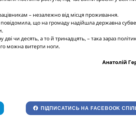
рацівникам – незалежно від місця проживання.
 повідомила, що на громаду надійшла державна субве
и.
у дві чи десять, а то й тринадцять, – така зараз політик
 кого можна витерти ноги.
Анатолій Г
ПІДПИСАТИСЬ НА FACEBOOK СПІЛ