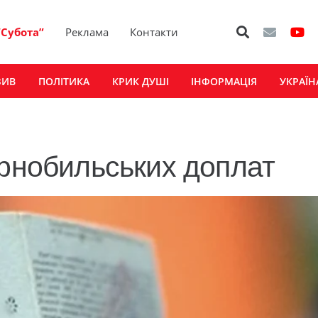
“Субота”
Реклама
Контакти
ЗИВ
ПОЛІТИКА
КРИК ДУШІ
ІНФОРМАЦІЯ
УКРАЇН
орнобильських доплат