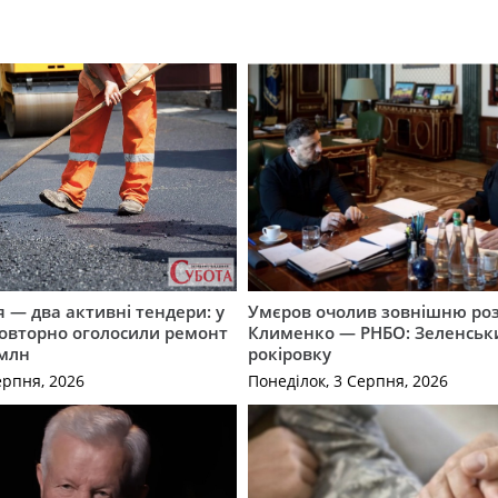
 — два активні тендери: у
Умєров очолив зовнішню роз
повторно оголосили ремонт
Клименко — РНБО: Зеленськ
 млн
рокіровку
ерпня, 2026
Понеділок, 3 Серпня, 2026