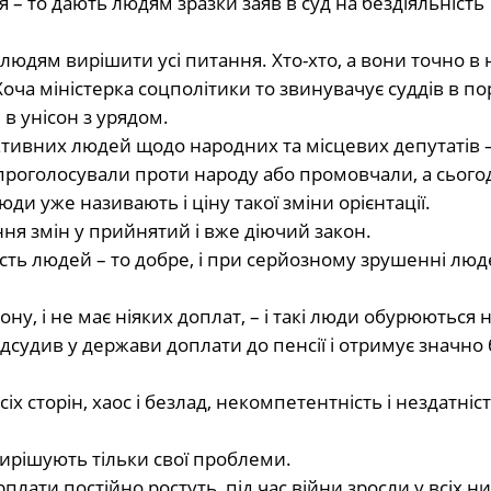
я – то дають людям зразки заяв в суд на бездіяльність
людям вирішити усі питання. Хто-хто, а вони точно в 
оча міністерка соцполітики то звинувачує суддів в п
и в унісон з урядом.
ктивних людей щодо народних та місцевих депутатів –
 проголосували проти народу або промовчали, а сього
ди уже називають і ціну такої зміни орієнтації.
я змін у прийнятий і вже діючий закон.
ість людей – то добре, і при серйозному зрушенні люд
зону, і не має ніяких доплат, – і такі люди обурюються 
дсудив у держави доплати до пенсії і отримує значно 
іх сторін, хаос і безлад, некомпетентність і нездатніс
ирішують тільки свої проблеми.
плати постійно ростуть, під час війни зросли у всіх н