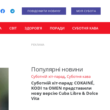
ПОВІДОМИТИ НОВИНУ
МОЯ СУБОТА
А
СВІТ
ЗДОРОВ’Я
ПОРАДИ
СУБОТНЯ КАВА
РЕКЛАМА
Популярні новини
Суботній хіт-парад
,
Суботня кава
Суботній хіт-парад: COKAINÉ,
KODI та OMEN представили
нову версію Cuba Libre & Dolce
Vita