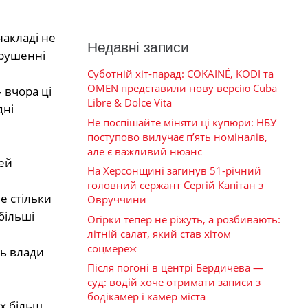
накладі не
Недавні записи
орушенні
Суботній хіт-парад: COKAINÉ, KODI та
OMEN представили нову версію Cuba
 вчора ці
Libre & Dolce Vita
дні
Не поспішайте міняти ці купюри: НБУ
поступово вилучає п’ять номіналів,
але є важливий нюанс
ей
На Херсонщині загинув 51-річний
головний сержант Сергій Капітан з
не стільки
Овруччини
більші
Огірки тепер не ріжуть, а розбивають:
літній салат, який став хітом
соцмереж
ть влади
Після погоні в центрі Бердичева —
суд: водій хоче отримати записи з
бодікамер і камер міста
их більш