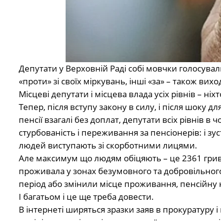
Депутати у Верховній Раді собі мовчки голосувал
«проти» зі своїх міркувань, інші «за» – також вих
Місцеві депутати і місцева влада усіх рівнів – ніх
Тепер, після вступу закону в силу, і після шоку д
пенсії взагалі без доплат, депутати всіх рівнів
стурбованість і переживання за пенсіонерів: і зус
людей виступають зі скорботними лицями.
Але максимум що людям обіцяють – це 2361 гривню
проживала у зонах безумовного та добровільного
період або змінили місце проживання, пенсійну
І багатьом і це ще треба довести.
В інтернеті ширяться зразки заяв в прокуратуру і