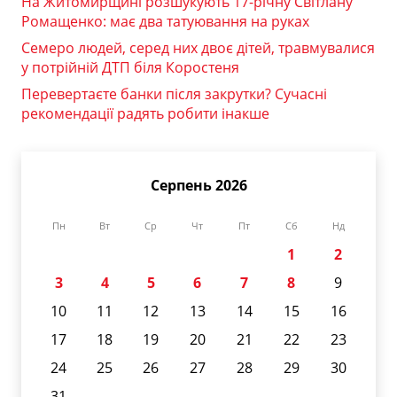
На Житомирщині розшукують 17-річну Світлану
Ромащенко: має два татуювання на руках
Семеро людей, серед них двоє дітей, травмувалися
у потрійній ДТП біля Коростеня
Перевертаєте банки після закрутки? Сучасні
рекомендації радять робити інакше
Серпень 2026
Пн
Вт
Ср
Чт
Пт
Сб
Нд
1
2
3
4
5
6
7
8
9
10
11
12
13
14
15
16
17
18
19
20
21
22
23
24
25
26
27
28
29
30
31