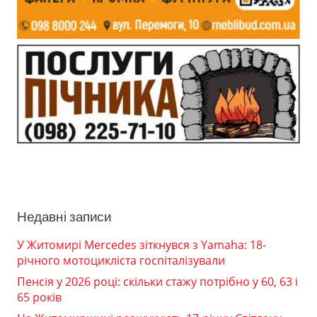
Недавні записи
У Житомирі Mercedes зіткнувся з Yamaha: 18-
річного мотоцикліста госпіталізували
Пенсія у 2026 році: скільки стажу потрібно у 60, 63 і
65 років