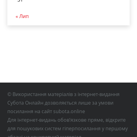
« Лип
© Використання матеріалів з інтернет-видання
Субота Онлайн дозволяється лише за умови
посилання на сайт subota.online
Для інтернет-видань обов’язкове пряме, відкрите
для пошукових систем гіперпосилання у першому
абзаці на конкретний матеріал.