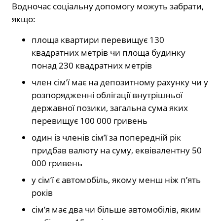
Водночас соціальну допомогу можуть забрати,
якщо:
площа квартири перевищує 130
квадратних метрів чи площа будинку
понад 230 квадратних метрів
член сім’ї має на депозитному рахунку чи у
розпорядженні облігації внутрішньої
державної позики, загальна сума яких
перевищує 100 000 гривень
один із членів сім’ї за попередній рік
придбав валюту на суму, еквівалентну 50
000 гривень
у сім’ї є автомобіль, якому менш ніж п’ять
років
сім’я має два чи більше автомобілів, яким