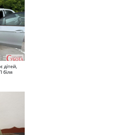
є дітей,
П біля