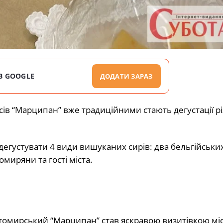
В GOOGLE
ДОДАТИ ЗАРАЗ
ів “Марципан” вже традиційними стають дегустації р
густувати 4 види вишуканих сирів: два бельгійських
миряни та гості міста.
томирський “Марципан” став яскравою визитівкою міс