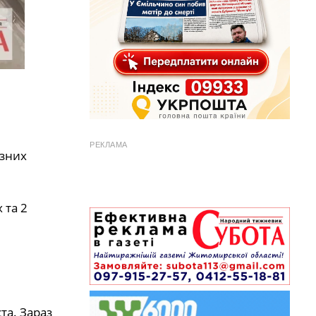
РЕКЛАМА
ізних
 та 2
та. Зараз