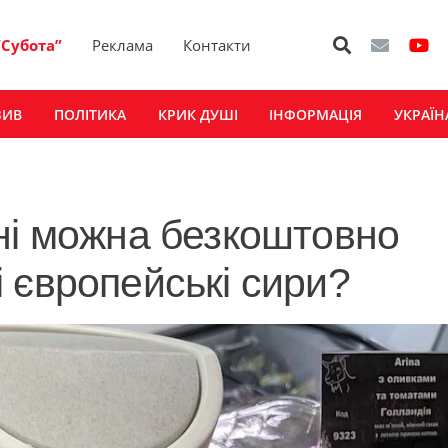
“Субота”
Реклама
Контакти
ЗИВ
ПОЛІТИКА
КРИК ДУШІ
ІНФОРМАЦІЯ
УКРАЇН
ні можна безкоштовно
 європейські сири?