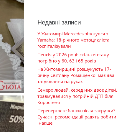
Недавні записи
У Житомирі Mercedes зіткнувся з
Yamaha: 18-річного мотоцикліста
госпіталізували
Пенсія у 2026 році: скільки стажу
потрібно у 60, 63 і 65 років
На Житомирщині розшукують 17-
річну Світлану Ромащенко: має два
татуювання на руках
Семеро людей, серед них двоє дітей,
травмувалися у потрійній ДТП біля
Коростеня
Перевертаєте банки після закрутки?
Сучасні рекомендації радять робити
інакше