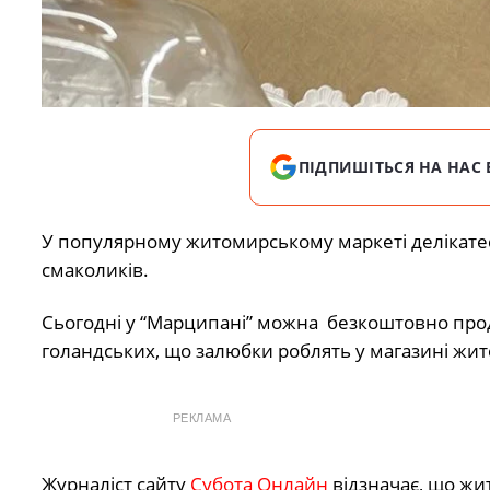
ПІДПИШІТЬСЯ НА НАС 
У популярному житомирському маркеті делікатес
смаколиків.
Сьогодні у “Марципані” можна безкоштовно проде
голандських, що залюбки роблять у магазині жито
РЕКЛАМА
Журналіст сайту
Субота Онлайн
відзначає, що жи