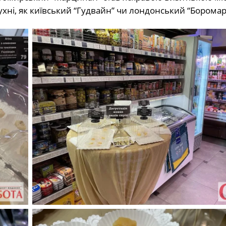
ухні, як київський “Гудвайн” чи лондонський “Боромар