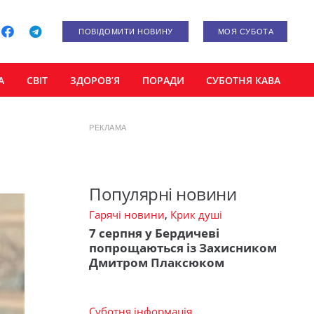
ПОВІДОМИТИ НОВИНУ
МОЯ СУБОТА
А
СВІТ
ЗДОРОВ’Я
ПОРАДИ
СУБОТНЯ КАВА
РЕКЛАМА
Популярні новини
Гарячі новини
,
Крик душі
7 серпня у Бердичеві
попрощаються із Захисником
Дмитром Плаксюком
Суботня інформація