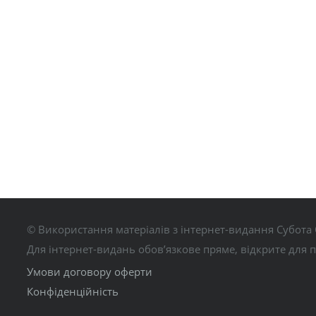
© Використання матеріалів з інтернет-видання Субота 
Для інтернет-видань обов’язкове пряме, відкрите для 
Умови договору оферти
Конфіденційність