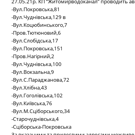
27.05.21р. КП “Житомирводоканал” проводить ава
-Вул.Покровська,81
-Вул.Чуднівська,129 в
-Вул.Коцюбинського,7
-Пров.Тютюновий,6
-Вул.Слобідська,17
-Вул.Покровська,151
-Пров.Нагірний,2
-Вул.Чуднівська,100
-Вул.Вокзальна,9
-Вул.С.Параджанова,72
-Вул.Хлібна,43
-Вул.Гоголівська,102
-Вул.Київська,76
-Вул.М.Сціборського,34
-Старочуднівська,4
-Сціборська-Покровська
За вказаними та прилеглими адресами можливе