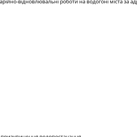
рійно-відновлювальні роботи на водогоні міста за а
 призупинення водопостачання.