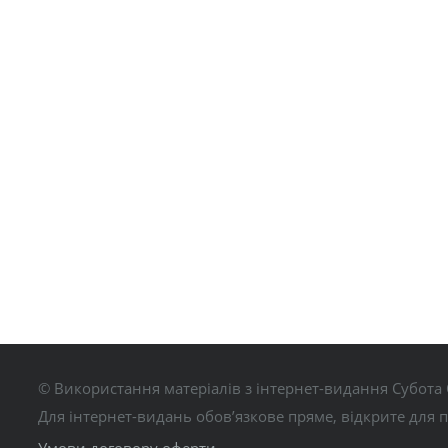
© Використання матеріалів з інтернет-видання Субота 
Для інтернет-видань обов’язкове пряме, відкрите для 
Умови договору оферти