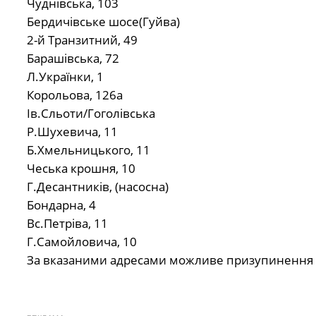
Чуднівська, 103
Бердичівське шосе(Гуйва)
2-й Транзитний, 49
Барашівська, 72
Л.Українки, 1
Корольова, 126а
Ів.Сльоти/Гоголівська
Р.Шухевича, 11
Б.Хмельницького, 11
Чеська крошня, 10
Г.Десантників, (насосна)
Бондарна, 4
Вс.Петріва, 11
Г.Самойловича, 10
За вказаними адресами можливе призупинення 