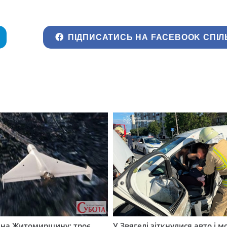
ПІДПИСАТИСЬ НА FACEBOOK СПІЛ
а на Житомирщину: троє
У Звягелі зіткнулися авто і 