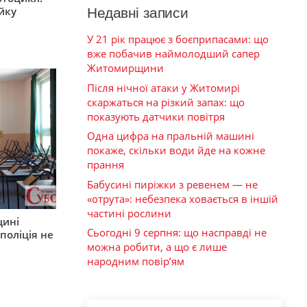
ійку
Недавні записи
У 21 рік працює з боєприпасами: що
вже побачив наймолодший сапер
Житомирщини
Після нічної атаки у Житомирі
скаржаться на різкий запах: що
показують датчики повітря
Одна цифра на пральній машині
покаже, скільки води йде на кожне
прання
Бабусині пиріжки з ревенем — не
«отрута»: небезпека ховається в іншій
частині рослини
щині
Сьогодні 9 серпня: що насправді не
поліція не
можна робити, а що є лише
народним повір’ям